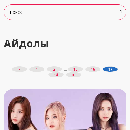
Айдолы
«
1
2
15
16
17
...
18
»