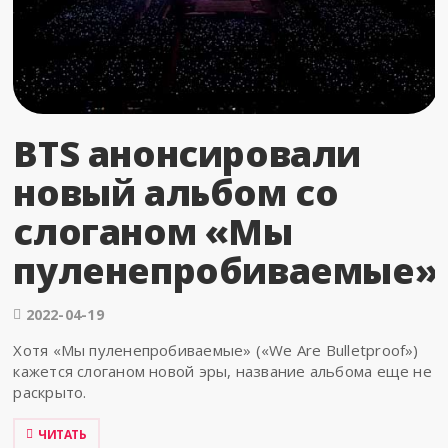
BTS анонсировали
новый альбом со
слоганом «Мы
пуленепробиваемые»
2022-04-19
Хотя «Мы пуленепробиваемые» («We Are Bulletproof»)
кажется слоганом новой эры, название альбома еще не
раскрыто.
ЧИТАТЬ