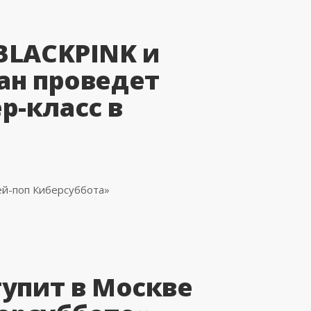
BLACKPINK и
ан проведет
р-класс в
ей-поп Киберсуббота»
тупит в Москве