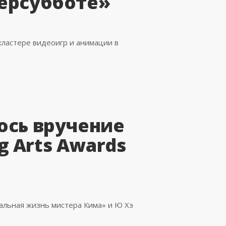
берсубботе»
кластере видеоигр и анимации в
ось вручение
 Arts Awards
альная жизнь мистера Кима» и Ю Хэ