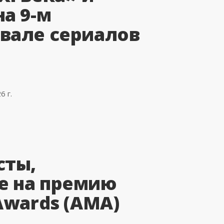
а 9-м
вале сериалов
6 г.
сты,
е на премию
Awards (AMA)