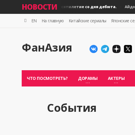
НОВОСТИ
BLACKPINK: десятилетие со дня дебюта.
B
Айдолы
Айдолы
EN
На главную
Китайские сериалы
Японские с
ФанАзия
ЧТО ПОСМОТРЕТЬ?
ДОРАМЫ
АКТЕРЫ
События