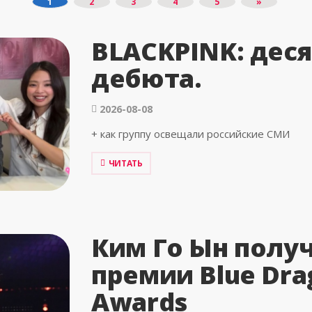
1
2
3
4
5
»
BLACKPINK: деся
дебюта.
2026-08-08
+ как группу освещали российские СМИ
ЧИТАТЬ
Ким Го Ын получ
премии Blue Dra
Awards