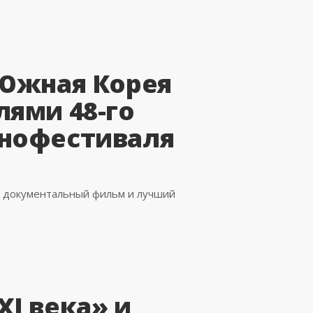
 Южная Корея
лями 48-го
инофестиваля
й документальный фильм и лучший
I века» и