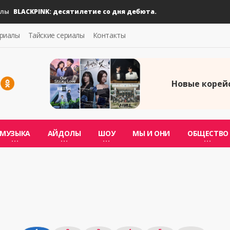
LACKPINK: десятилетие со дня дебюта.
ериалы
Тайские сериалы
Контакты
Новые корейс
МУЗЫКА
АЙДОЛЫ
ШОУ
МЫ И ОНИ
ОБЩЕСТВО