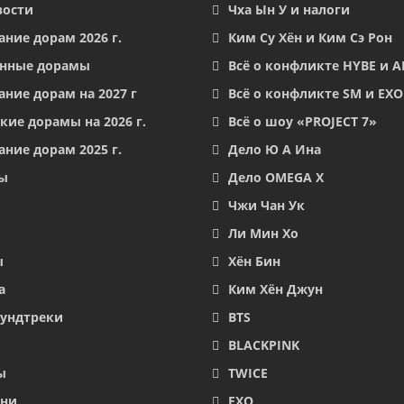
вости
Чха Ын У и налоги
ание дорам 2026 г.
Ким Су Хён и Ким Сэ Рон
енные дорамы
Всё о конфликте HYBE и 
ание дорам на 2027 г
Всё о конфликте SM и EXO
кие дорамы на 2026 г.
Всё о шоу «PROJECT 7»
ание дорам 2025 г.
Дело Ю А Ина
ы
Дело OMEGA X
Чжи Чан Ук
Ли Мин Хо
ы
Хён Бин
а
Ким Хён Джун
аундтреки
BTS
BLACKPINK
ы
TWICE
они
EXO