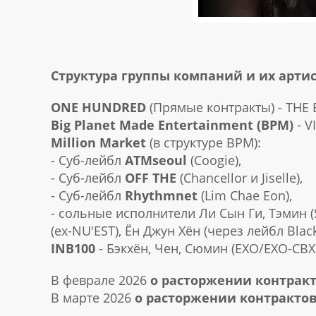
Структура группы компаний и их артис
ONE HUNDRED
(Прямые контракты) - THE
Big Planet Made Entertainment (BPM)
- V
Million Market
(в структуре BPM):
- Суб-лейбл
ATMseoul
(Coogie),
- Суб-лейбл
OFF THE
(Chancellor и Jiselle),
- Суб-лейбл
Rhythmnet
(Lim Chae Eon),
- сольные исполнители Ли Сын Ги, Тэмин (SH
(ex-NU'EST), Ён Джун Хён (через лейбл Blac
INB100
- Бэкхён, Чен, Сюмин (EXO/EXO-CBX
В феврале 2026
о расторжении контрак
В марте 2026
о расторжении контракто