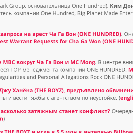
iark Group, основательница
One Hundred),
Ким До
тель компании One Hundred, Big Planet Made Enterta
запроса на арест Ча Га Вон (ONE HUNDRED)
. Он
rrest Warrant Requests for Cha Ga Won (ONE HUN
 MBC вокруг Ча Га Вон и MC Mong
. В центре вн
иеся TOP-менеджмента компании ONE HUNDRED.
M
Irregularities and Personal Allegations Rock ONE HU
жу Ханёна (THE BOYZ), предъявлено обвинени
пы и вести тяжбы с агентством по неустойке. (
engl
насколько затяжным станет конфликт?
Очередн
on
)
 THE BOYZ и иске в 5,5 млн в интервью Billboa