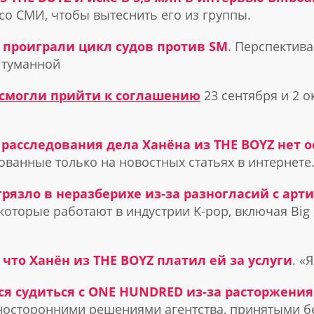
со СМИ, чтобы вытеснить его из группы.
O проиграли цикл судов против SM
. Перспектив
м туманной
 смогли прийти к соглашению
23 сентября и 2 
расследования дела Ханёна из THE BOYZ нет 
ованные только на новостных статьях в интернете
рязло в неразберихе из-за разногласий с арт
оторые работают в индустрии K-pop, включая Big P
 что Ханён из THE BOYZ платил ей за услуги
. «
ся судиться с ONE HUNDRED из-за расторжения
носторонними решениями агентства, принятыми бе