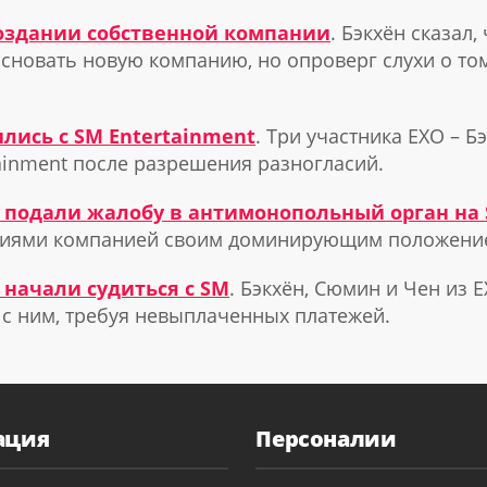
 создании собственной компании
. Бэкхён сказал
основать новую компанию, но опроверг слухи о то
лись с SM Entertainment
. Три участника EXO – 
tainment после разрешения разногласий.
O подали жалобу в антимонопольный орган на
ниями компанией своим доминирующим положение
 начали судиться с SM
. Бэкхён, Сюмин и Чен из 
 с ним, требуя невыплаченных платежей.
ация
Персоналии