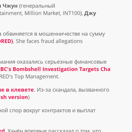
н Чжун
(генеральный
inment, Million Market, INT100),
Джу
а обвиняется в мошенничестве на сумму
DRED)
. She faces fraud allegations
имания оказались серьезные финансовые
BC's Bombshell Investigation Targets Cha
NDRED's Top Management.
е в клевете
. Из-за скандала, вызванного
ish version
)
ой спор вокруг контрактов и выплат
rd
. Ханён впервые рассказал о том, что