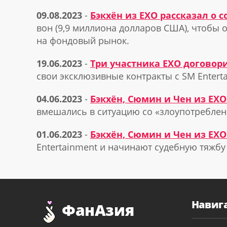
09.08.2023
-
Бэкхён из EXO рассказал о
вон (9,9 миллиона долларов США), чтобы 
на фондовый рынок.
19.06.2023
-
Три участника EXO договори
свои эксклюзивные контракты с SM Enter
04.06.2023
-
Бэкхён, Сюмин и Чен из EX
вмешались в ситуацию со «злоупотребле
01.06.2023
-
Бэкхён, Сюмин и Чен из EXO
Entertainment и начинают судебную тяжбу
Навиг
ФанАзия