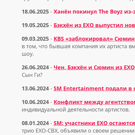
18.06.2025
-
Ханён покинул The Boyz из-
19.05.2025
-
Бэкхён из EXO выпустил нов
09.03.2025
-
KBS «заблокировал» Сюмин
в том, что бывшая компания их артиста 
шоу.
26.06.2024
-
Чен, Бэкхён и Сюмин из EXO
Сын Ги?
13.06.2024
-
SM Entertainment подали в 
10.06.2024
-
Конфликт между агентством
индивидуальной деятельности артистов.
08.01.2024
-
SM: участники EXO остаются
трио EXO-CBX, объявили о своем решении 