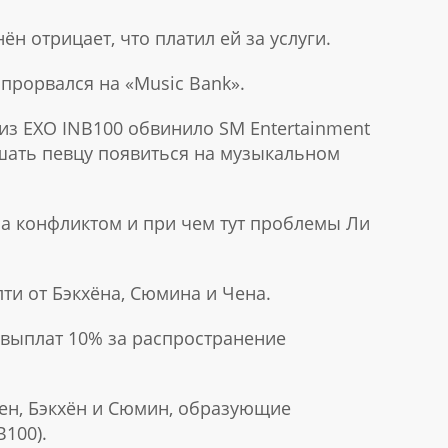
нён отрицает, что платил ей за услуги.
прорвался на «Music Bank».
из EXO INB100 обвинило SM Entertainment
ешать певцу появиться на музыкальном
 за конфликтом и при чем тут проблемы Ли
лти от Бэкхёна, Сюмина и Чена.
я выплат 10% за распространение
Чен, Бэкхён и Сюмин, образующие
100).