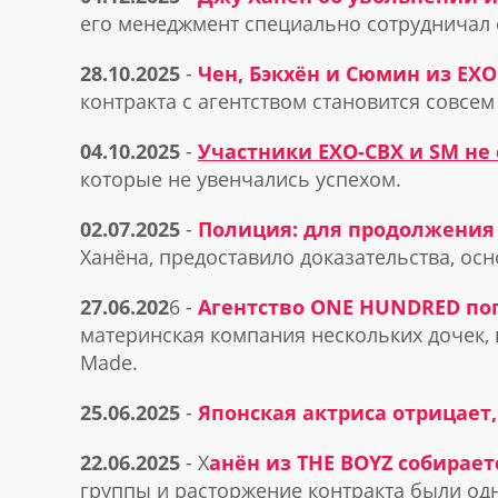
его менеджмент специально сотрудничал 
28.10.2025
-
Чен, Бэкхён и Сюмин из EX
контракта с агентством становится совсе
04.10.2025
-
Участники EXO-CBX и SM не
которые не увенчались успехом.
02.07.2025
-
Полиция: для продолжения 
Ханёна, предоставило доказательства, осн
27.06.202
6 -
Агентство ONE HUNDRED пог
материнская компания нескольких дочек, к
Made.
25.06.2025
-
Японская актриса отрицает,
22.06.2025
- Х
анён из THE BOYZ собирает
группы и расторжение контракта были од