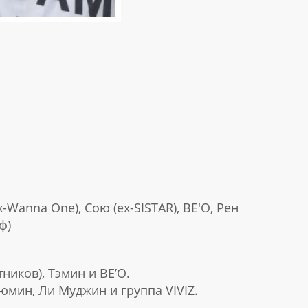
-Wanna One), Сою (ex-SISTAR), BE'O, Рен
ф)
ников), Тэмин и BE’O.
юмин, Ли Муджин и группа VIVIZ.