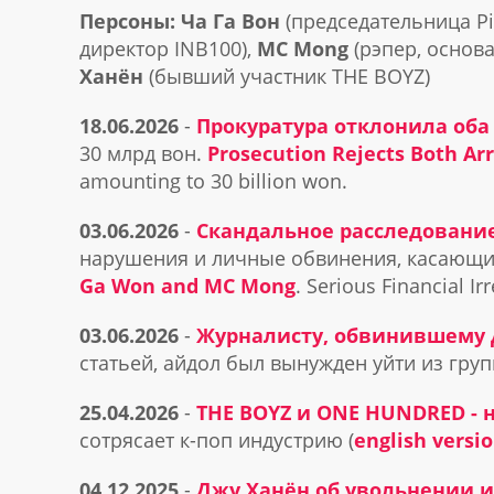
Персоны: Ча Га Вон
(председательница P
директор INB100),
MC Mong
(рэпер, основа
Ханён
(бывший участник THE BOYZ)
18.06.2026
-
Прокуратура отклонила оба 
30 млрд вон.
Prosecution Rejects Both A
amounting to 30 billion won.
03.06.2026
-
Скандальное расследование
нарушения и личные обвинения, касающ
Ga Won and MC Mong
. Serious Financial 
03.06.2026
-
Журналисту, обвинившему Д
статьей, айдол был вынужден уйти из груп
25.04.2026
-
THE BOYZ и ONE HUNDRED - 
сотрясает к-поп индустрию (
english versi
04.12.2025
-
Джу Ханён об увольнении из