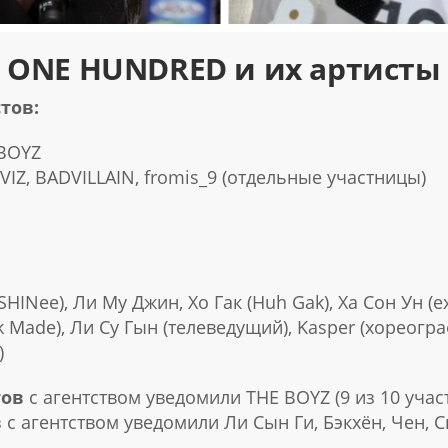
ONE HUNDRED и их артисты
тов:
 BOYZ
IVIZ, BADVILLAIN, fromis_9 (отдельные участницы)
INee), Ли Му Джин, Хо Гак (Huh Gak), Ха Сон Ун (ex
k Made), Ли Су Гын (телеведущий), Kasper (хореогра
)
тов
с агентством уведомили THE BOYZ (9 из 10 участ
в
с агентством уведомили Ли Сын Ги, Бэкхён, Чен, С