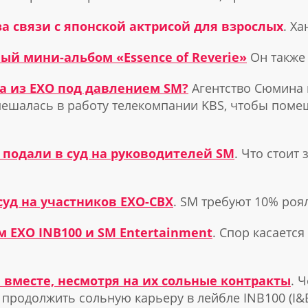
за связи с японской актрисой для взрослых
. Ха
ый мини-альбом «Essence of Reverie»
Он также 
а из EXO под давлением SM?
Агентство Сюмина 
вмешалась в работу телекомпании KBS, чтобы пом
 подали в суд на руководителей SM
. Что стоит
суд на участников EXO-CBX
. SM требуют 10% роя
 EXO INB100 и SM Entertainment
. Спор касаетс
 вместе, несмотря на их сольные контракты
. 
продолжить сольную карьеру в лейбле INB100 (I&B