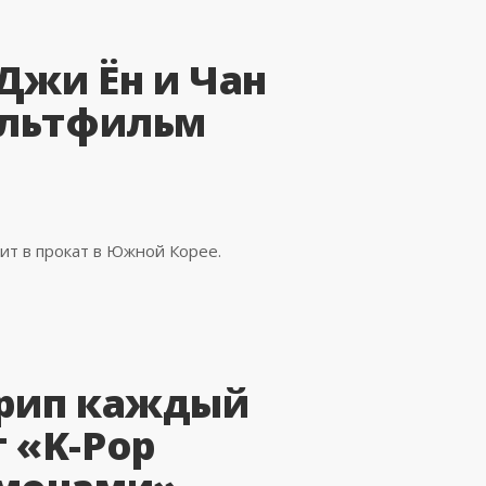
 Джи Ён и Чан
ультфильм
ит в прокат в Южной Корее.
трип каждый
 «K-Pop