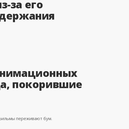
з-за его
одержания
анимационных
да, покорившие
фильмы переживают бум.