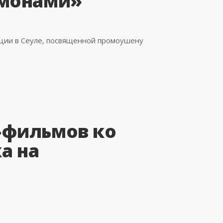
емонами»
нции в Сеуле, посвященной промоушену
-фильмов ко
а на