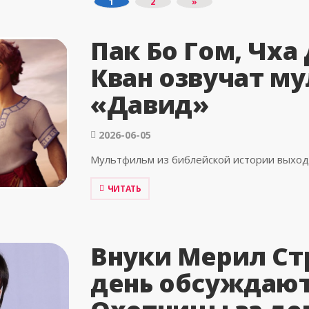
1
2
»
Пак Бо Гом, Чха
Кван озвучат м
«Давид»
2026-06-05
Мультфильм из библейской истории выход
ЧИТАТЬ
Внуки Мерил С
день обсуждают