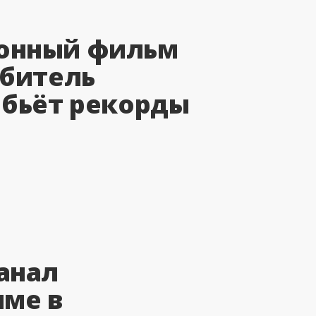
онный фильм
ебитель
 бьёт рекорды
анал
име в