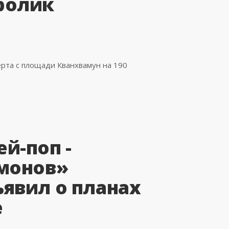
ролик
ерта с площади Кванхвамун на 190
й-поп -
монов»
явил о планах
е