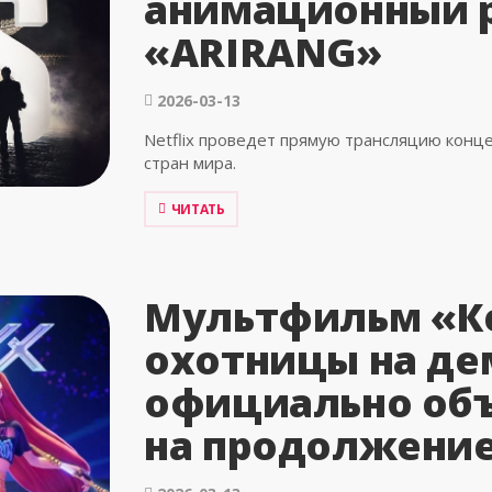
анимационный 
«ARIRANG»
2026-03-13
Netflix проведет прямую трансляцию конц
стран мира.
ЧИТАТЬ
Мультфильм «Ке
охотницы на де
официально объ
на продолжени