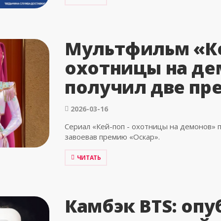
Мультфильм «Ке
охотницы на де
получил две пр
2026-03-16
Сериал «Кей-поп - охотницы на демонов» 
завоевав премию «Оскар».
ЧИТАТЬ
Камбэк BTS: оп