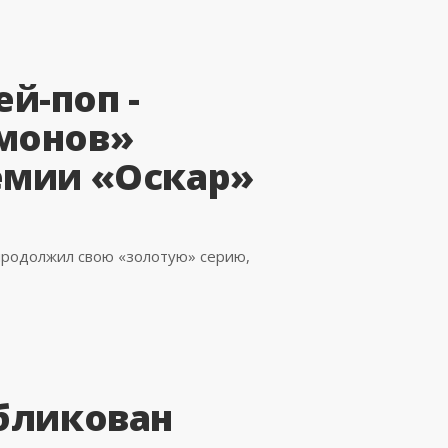
й-поп -
монов»
емии «Оскар»
продолжил свою «золотую» серию,
убликован