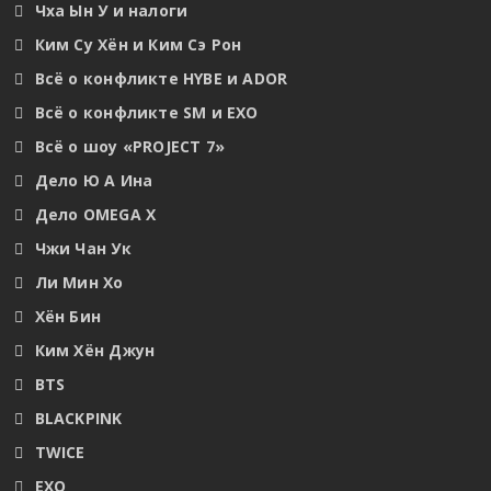
Чха Ын У и налоги
Ким Су Хён и Ким Сэ Рон
Всё о конфликте HYBE и ADOR
Всё о конфликте SM и EXO
Всё о шоу «PROJECT 7»
Дело Ю А Ина
Дело OMEGA X
Чжи Чан Ук
Ли Мин Хо
Хён Бин
Ким Хён Джун
BTS
BLACKPINK
TWICE
EXO