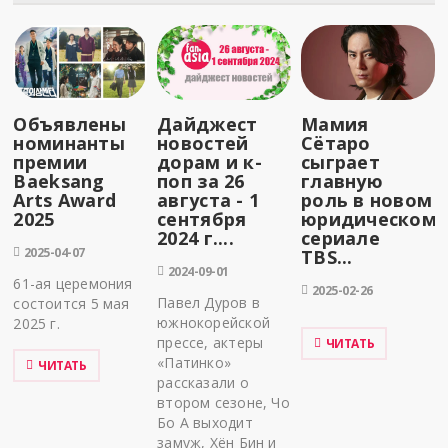
Объявлены
Дайджест
Мамия
номинанты
новостей
Сётаро
премии
дорам и к-
сыграет
Baeksang
поп за 26
главную
Arts Award
августа - 1
роль в новом
2025
сентября
юридическом
2024 г....
сериале
2025-04-07
TBS...
2024-09-01
61-ая церемония
2025-02-26
Павел Дуров в
состоится 5 мая
южнокорейской
2025 г.
прессе, актеры
ЧИТАТЬ
«Патинко»
ЧИТАТЬ
рассказали о
втором сезоне, Чо
Бо А выходит
замуж, Хён Бин и