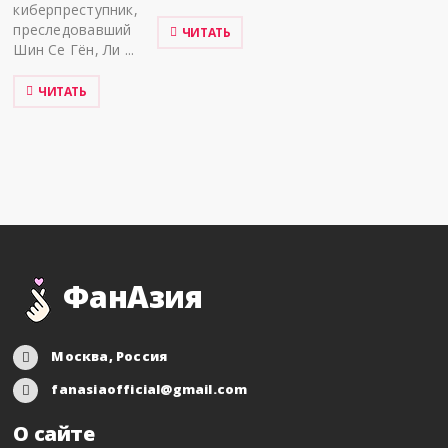
киберпреступник,
преследовавший
ЧИТАТЬ
Шин Се Гён, Ли ...
ЧИТАТЬ
ФанАзия
Москва, Россия
fanasiaofficial@gmail.com
О сайте