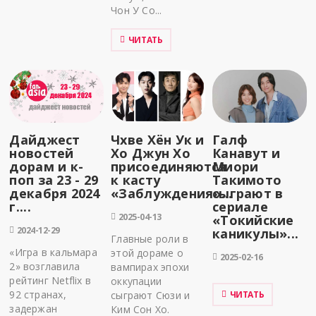
Чон У Со...
ЧИТАТЬ
Дайджест
Чхве Хён Ук и
Галф
новостей
Хо Джун Хо
Канавут и
дорам и к-
присоединяются
Миори
поп за 23 - 29
к касту
Такимото
декабря 2024
«Заблуждения»...
сыграют в
г....
сериале
2025-04-13
«Токийские
2024-12-29
каникулы»...
Главные роли в
«Игра в кальмара
этой дораме о
2025-02-16
2» возглавила
вампирах эпохи
рейтинг Netflix в
оккупации
92 странах,
сыграют Сюзи и
ЧИТАТЬ
задержан
Ким Сон Хо.