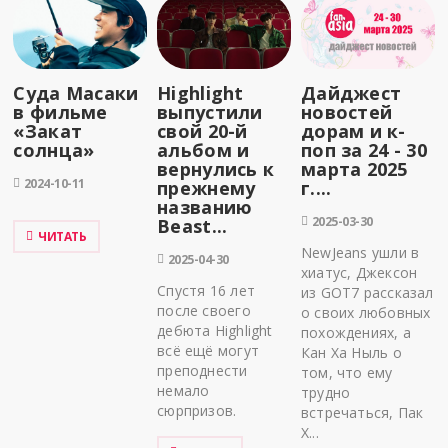
Суда Масаки
Highlight
Дайджест
в фильме
выпустили
новостей
«Закат
свой 20-й
дорам и к-
солнца»
альбом и
поп за 24 - 30
вернулись к
марта 2025
2024-10-11
прежнему
г....
названию
2025-03-30
Beast...
ЧИТАТЬ
NewJeans ушли в
2025-04-30
хиатус, Джексон
Спустя 16 лет
из GOT7 рассказал
после своего
о своих любовных
дебюта Highlight
похождениях, а
всё ещё могут
Кан Ха Ныль о
преподнести
том, что ему
немало
трудно
сюрпризов.
встречаться, Пак
Х...