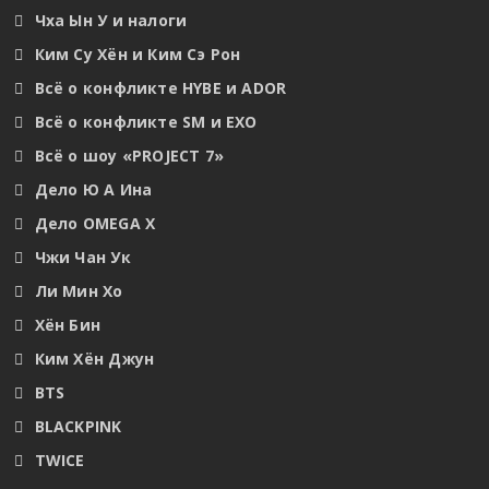
Чха Ын У и налоги
Ким Су Хён и Ким Сэ Рон
Всё о конфликте HYBE и ADOR
Всё о конфликте SM и EXO
Всё о шоу «PROJECT 7»
Дело Ю А Ина
Дело OMEGA X
Чжи Чан Ук
Ли Мин Хо
Хён Бин
Ким Хён Джун
BTS
BLACKPINK
TWICE