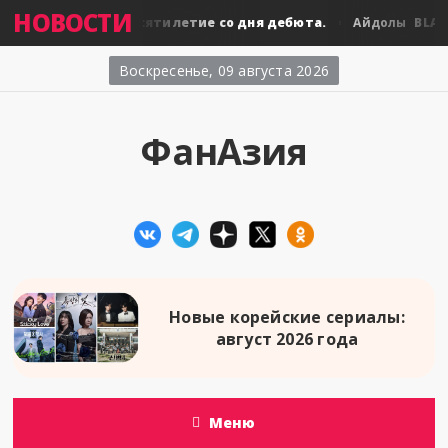
НОВОСТИ
BLACKPINK: десятилетие со дня дебюта.
BLACKPIN
ы
Айдолы
Воскресенье, 09 августа 2026
ФанАзия
Новые корейские сериалы:
август 2026 года
Меню