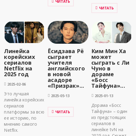
ЧИТАТЬ
ЧИТАТЬ
Линейка
Ёсидзава Рё
Ким Мин Ха
корейских
сыграет
может
сериалов
учителя
сыграть с Ли
Netflix на
английского
Чуно в
2025 год
в новой
дораме
асадоре
«Босс
2025-02-06
«Призрак»...
Тайфуна»...
Это лучшая
2025-05-13
2025-01-13
линейка корейских
Дорама «Босс
сериалов
Тайфуна» – один
платформы за всю
ЧИТАТЬ
из предстоящих
ее историю, по
сериалов в
мнению самого
линейке tvN на
Netflix.
2025 год. Сюжет