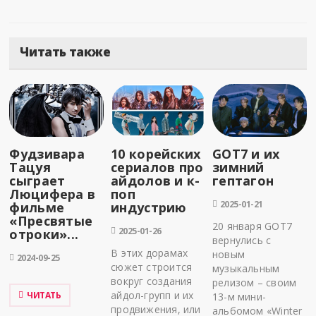
Читать также
Фудзивара
10 корейских
GOT7 и их
Тацуя
сериалов про
зимний
сыграет
айдолов и к-
гептагон
Люцифера в
поп
2025-01-21
фильме
индустрию
«Пресвятые
20 января GOT7
2025-01-26
отроки»...
вернулись с
В этих дорамах
новым
2024-09-25
сюжет строится
музыкальным
вокруг создания
релизом – своим
айдол-групп и их
ЧИТАТЬ
13-м мини-
продвижения, или
альбомом «Winter