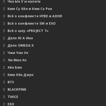
Чха Ын У и налоги
Ким Су Хён и Ким Сэ Рон
Всё о конфликте HYBE и ADOR
Всё о конфликте SM и EXO
Всё о шоу «PROJECT 7»
Дело Ю А Ина
Дело OMEGA X
Чжи Чан Ук
Ли Мин Хо
Хён Бин
Ким Хён Джун
BTS
BLACKPINK
TWICE
EXO