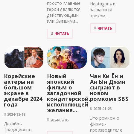
просто главные
Heptagon» и
герои являются
заглавным
действующими
треком...
или бывшими...
ЧИТАТЬ
ЧИТАТЬ
Корейские
Новый
Чан Ки Ён и
актеры на
японский
Ан Ын Джин
большом
фильм о
сыграют в
экране в
загадочной
новом
декабре 2024
кондитерской,
ромкоме SBS
года
исполняющей
2025-01-23
желания...
2024-12-18
Это ромком о
2024-09-06
Декабрь
фирме -
традиционно
производителе