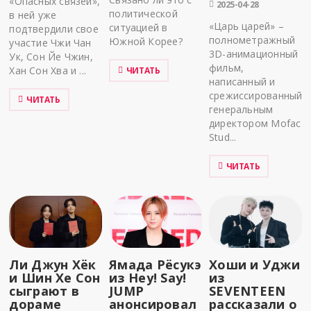
«Опасных связей»,
2025-04-28
политической
в ней уже
«Царь царей» –
ситуацией в
подтвердили свое
полнометражный
Южной Корее?
участие Чжи Чан
3D-анимационный
Ук, Сон Йе Чжин,
фильм,
Хан Сон Хва и ...
ЧИТАТЬ
написанный и
срежиссированный
ЧИТАТЬ
генеральным
директором Mofac
Stud...
ЧИТАТЬ
Ли Джун Хёк
Ямада Рёсукэ
Хоши и Уджи
и Шин Хе Сон
из Hey! Say!
из
сыграют в
JUMP
SEVENTEEN
дораме
анонсировал
рассказали о