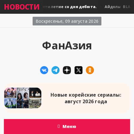
НОВОСТИ
BLACKPINK: десятилетие со дня дебюта.
BLACKP
лы
Айдолы
Воскресенье, 09 августа 2026
ФанАзия
Новые корейские сериалы:
август 2026 года
Меню