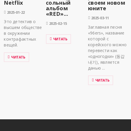
Netflix
сольный
своем новом
альбом
юните
2025-01-22
«RED»...
2025-03-11
Это детектив о
2025-02-15
Заглавная песня
высшем обществе
«96ers», название
в окружении
которой с
контрафактных
ЧИТАТЬ
корейского можно
вещей.
перевести как
«одногодки» (동갑
ЧИТАТЬ
내기), является
данью ...
ЧИТАТЬ