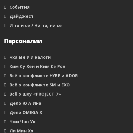
События
Дайджест
И то и сё / Ни то, ни сё
Персоналии
Чха Ын У и налоги
Ким Су Хён и Ким Сэ Рон
Всё о конфликте HYBE и ADOR
Всё о конфликте SM и EXO
Всё о шоу «PROJECT 7»
Дело Ю А Ина
Дело OMEGA X
Чжи Чан Ук
Ли Мин Хо