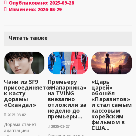
Опубликовано: 2025-09-28
Изменено: 2026-05-29
Читать также
Чани из SF9
Премьеру
«Царь
присоединяется
«Напарника»
царей»
к касту
на TVING
обошёл
дорамы
внезапно
«Паразитов»
«Скандал»
отложили за
и стал самым
неделю до
кассовым
2025-03-02
премьеры...
корейским
фильмом в
Дорама станет
2025-02-27
США...
адаптацией
Связано ли это с