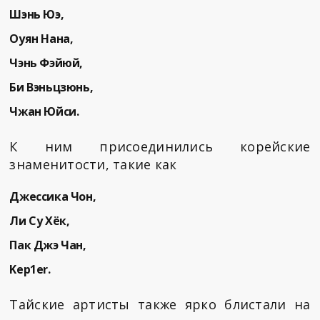
Шэнь Юэ,
Оуян Нана,
Чэнь Фэйюй,
Би Вэньцзюнь,
Чжан Юйси.
К ним присоединились корейские
знаменитости, такие как
Джессика Чон,
Ли Су Хёк,
Пак Джэ Чан,
Kep1er.
Тайские артисты также ярко блистали на