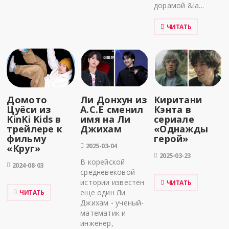
дорамой &la...
ЧИТАТЬ
Домото
Ли Донхун из
Киритани
Цуёси из
A.C.E сменил
Кэнта в
KinKi Kids в
имя на Ли
сериале
трейлере к
Джихам
«Однажды
фильму
герой»
2025-03-04
«Круг»
2025-03-23
В корейской
2024-08-03
средневековой
истории известен
ЧИТАТЬ
еще один Ли
ЧИТАТЬ
Джихам - ученый-
математик и
инженер,