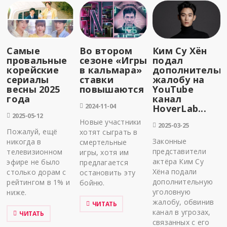
Самые
Во втором
Ким Су Хён
провальные
сезоне «Игры
подал
корейские
в кальмара»
дополнительн
сериалы
ставки
жалобу на
весны 2025
повышаются
YouTube
года
канал
2024-11-04
HoverLab...
2025-05-12
Новые участники
2025-03-25
Пожалуй, ещё
хотят сыграть в
Законные
никогда в
смертельные
представители
телевизионном
игры, хотя им
актёра Ким Су
эфире не было
предлагается
Хёна подали
столько дорам с
остановить эту
дополнительную
рейтингом в 1% и
бойню.
уголовную
ниже.
жалобу, обвинив
ЧИТАТЬ
канал в угрозах,
ЧИТАТЬ
связанных с его