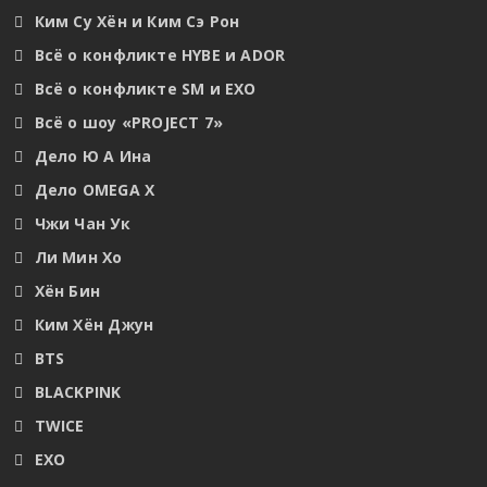
Ким Су Хён и Ким Сэ Рон
Всё о конфликте HYBE и ADOR
Всё о конфликте SM и EXO
Всё о шоу «PROJECT 7»
Дело Ю А Ина
Дело OMEGA X
Чжи Чан Ук
Ли Мин Хо
Хён Бин
Ким Хён Джун
BTS
BLACKPINK
TWICE
EXO