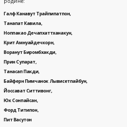
родине:
Галф Канавут Трайпипатпон,
Танапат Кавила,
Ноппакао Дечапхаттханакун,
Крит Амнуайдечкорн,
Воранут Биромбхакди,
Прин Супарат,
Танасап Пакди,
Байферн Пимчанок Лывисетпайбун,
Йоссават Ситтивонг,
Юк Сонпайсан,
Форд Титипон,
Пит Васутон