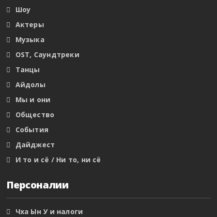
Шоу
Актеры
Музыка
OST, Саундтреки
Танцы
Айдолы
Мы и они
Общество
События
Дайджест
И то и сё / Ни то, ни сё
Персоналии
Чха Ын У и налоги