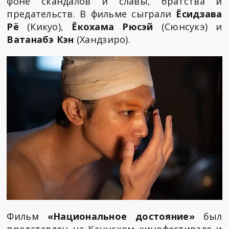
фоне скандалов и славы, братства и
предательств. В фильме сыграли
Ёсидзава
Рё
(Кикуо),
Ёкохама Рюсэй
(Сюнсукэ) и
Ватанабэ Кэн
(Хандзиро).
Фильм
«Национальное достояние»
был
представлен на Каннском кинофестивале и