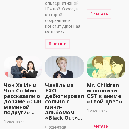
альтернативной
Южной Корее, в
ЧИТАТЬ
которой
сохранилась
конституционная
монархия.
ЧИТАТЬ
Чон Хэ Ин и
Чанёль из
Mr. Children
Чон Со Мин
EXO
исполнили
рассказали о
дебютировал
OST к аниме
дораме «Сын
сольно с
«Твой цвет»
маминой
мини-
2024-08-17
подруги»...
альбомом
«Black Out»...
2024-08-18
ЧИТАТЬ
2024-08-29