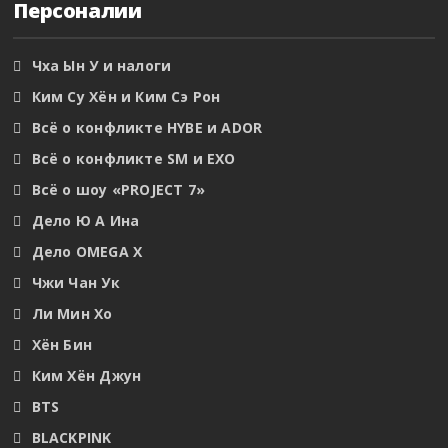
Персоналии
Чха Ын У и налоги
Ким Су Хён и Ким Сэ Рон
Всё о конфликте HYBE и ADOR
Всё о конфликте SM и EXO
Всё о шоу «PROJECT 7»
Дело Ю А Ина
Дело OMEGA X
Чжи Чан Ук
Ли Мин Хо
Хён Бин
Ким Хён Джун
BTS
BLACKPINK