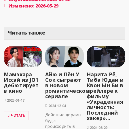
Изменено: 2026-05-29
Читать также
Мамэхара
Айю и Пён У
Нарита Рё,
Иссэй из JO1
Сок сыграют
Тиба Юдаи и
дебютирует
в новом
Квон Ын Би в
в кино
романтическом
трейлере к
сериале
фильму
2025-01-17
«Украденная
2024-12-04
личность:
Последний
Действие дорамы
ЧИТАТЬ
хакер»...
будет
происходить в
2024-08-29