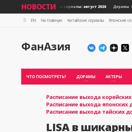
НОВОСТИ
Новые тайские сериалы: август 2026
Новые
Дорамы
Дорамы
EN
На главную
Китайские сериалы
Японские с
ФанАзия
ЧТО ПОСМОТРЕТЬ?
ДОРАМЫ
АКТЕРЫ
Расписание выхода корейских 
Расписание выхода японских д
Расписание выхода тайских до
LISA в шикарны