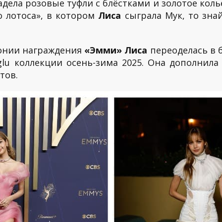
дела розовые туфли с блёстками и золотое кол
о лотоса», в котором
Лиса
сыграла Мук, то зна
онии награждения
«Эмми» Лиса
переоделась в 
koglu коллекции осень-зима 2025. Она дополнил
тов.