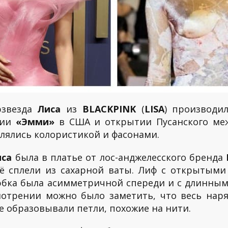
рзвезда
Лиса
из
BLACKPINK
(
LISA
) производи
мии
«Эмми»
в США и открытии Пусанского меж
лялись колористикой и фасонами.
иса
была в платье от лос-анджелесского бренда
 её сплели из сахарной ваты. Лиф с открытым
юбка была асимметричной спереди и с длинны
отрении можно было заметить, что весь наря
е образовывали петли, похожие на нити.