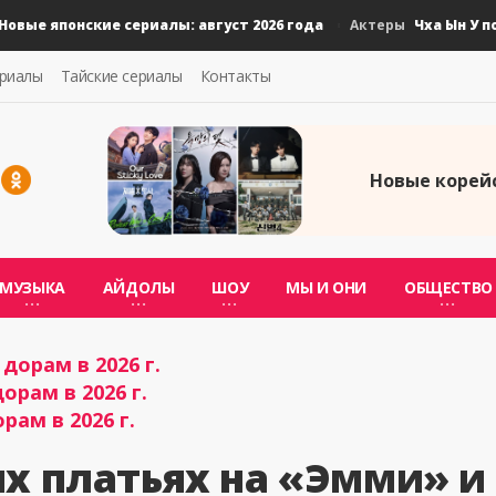
 японские сериалы: август 2026 года
Чха Ын У подал
Актеры
ериалы
Тайские сериалы
Контакты
Новые корейс
МУЗЫКА
АЙДОЛЫ
ШОУ
МЫ И ОНИ
ОБЩЕСТВО
дорам в 2026 г.
орам в 2026 г.
рам в 2026 г.
х платьях на «Эмми» и 