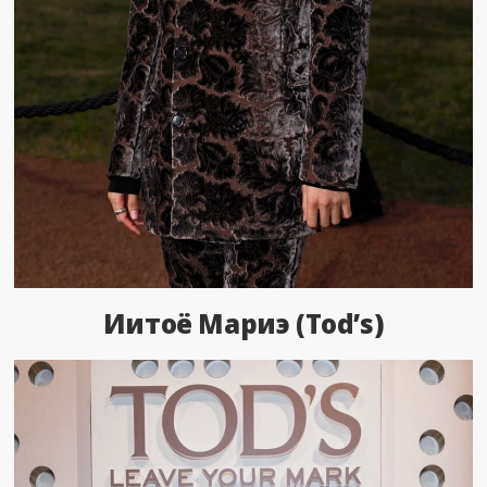
Иитоё Мариэ (Tod’s)