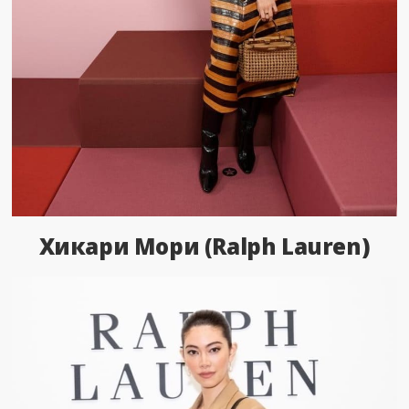
Хикари Мори (Ralph Lauren)