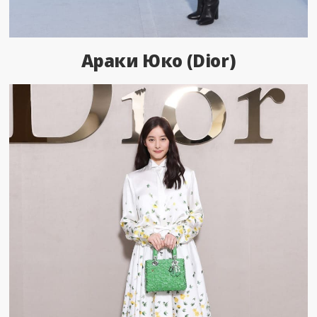
Араки Юко (Dior)