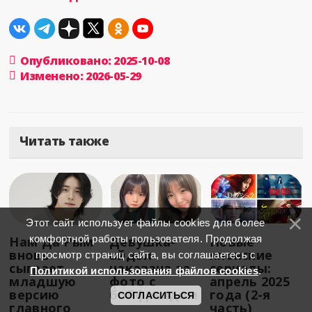
Опубликовано: 2025-10-08
Изменено: 2026-05-29
Читать также
Этот сайт использует файлы cookies для более
комфортной работы пользователя. Продолжая
Нам Да Рым
Девушка-
Новые
вновь
айдол
японские
просмотр страниц сайта, вы соглашаетесь с
сыграет
наказана за
сериалы:
Политикой использования файлов cookies
.
младшую
фото с
апрель 2025
версию
бойфрендом
года (2-я
СОГЛАСИТЬСЯ
главного
часть)