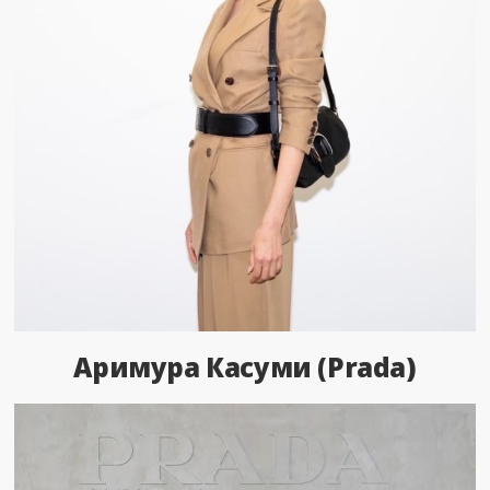
Аримура Касуми (Prada)