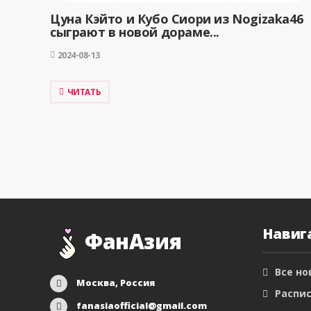
Цуна Кэйто и Кубо Сиори из Nogizaka46
сыграют в новой дораме...
2024-08-13
ЧИТАТЬ
Навиг
ФанАзия
Все но
Москва, Россия
Распис
fanasiaofficial@gmail.com