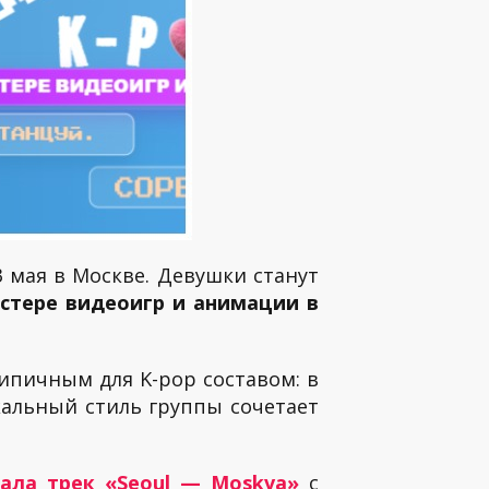
3 мая в Москве. Девушки станут
стере видеоигр и анимации в
типичным для K-pop составом: в
кальный стиль группы сочетает
сала трек «Seoul — Moskva»
с