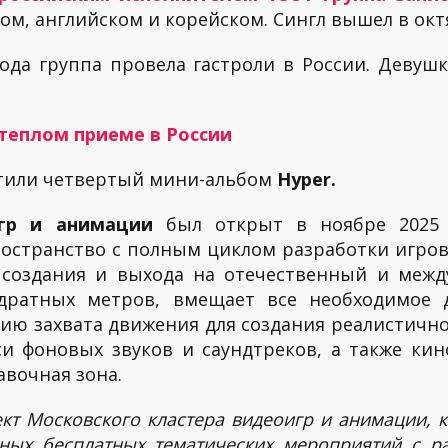
ом, английском и корейском. Сингл вышел в октя
года группа провела гастроли в России. Девушк
 теплом приеме в России
тили четвертый мини-альбом
Hyper.
игр и анимации
был открыт в ноябре 2025
остранство с полным циклом разработки игро
х создания и выхода на отечественный и меж
дратных метров, вмещает все необходимое 
ию захвата движения для создания реалистично
си фоновых звуков и саундтреков, а также кино
вочная зона.
т Московского кластера видеоигр и анимации, 
чных бесплатных тематических мероприятий с р