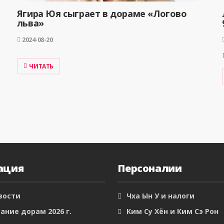
Ягира Юя сыграет в дораме «Логово
льва»
2024-08-20
ЧИТАТЬ
ация
Персоналии
вости
Чха Ын У и налоги
ание дорам 2026 г.
Ким Су Хён и Ким Сэ Рон