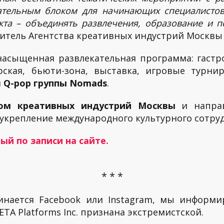
ательным блоком для начинающих специалистов
кта – объединять развлечения, образование и 
дитель Агентства креативных индустрий Москв
насыщенная развлекательная программа: гастр
ерская, бьюти-зона, выставка, игровые турн
й
Q-pop группы Nomads
.
вом креативных индустрий Москвы
и направ
а укрепление международного культурного сотру
й по записи на сайте.
* * *
инается Facebook или Instagram, мы информи
TA Platforms Inc. признана экстремистской.