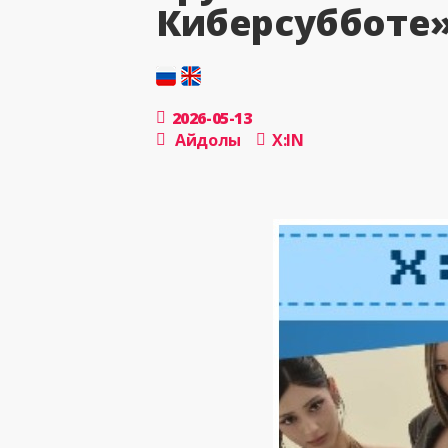
Киберсубботе
2026-05-13
Айдолы
X:IN