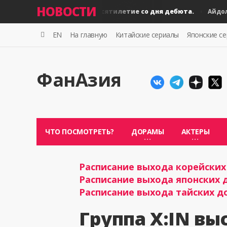
НОВОСТИ
BLACKPINK: десятилетие со дня дебюта.
Айдолы
Айдолы
EN
На главную
Китайские сериалы
Японские с
ФанАзия
ЧТО ПОСМОТРЕТЬ?
ДОРАМЫ
АКТЕРЫ
Расписание выхода корейских 
Расписание выхода японских д
Расписание выхода тайских до
Группа X:IN вы