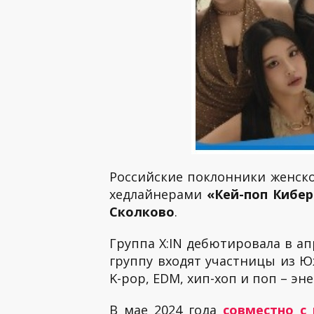
Российские поклонники женск
хедлайнерами
«Кей-поп Кибе
Сколково
.
Группа X:IN дебютировала в ап
группу входят участницы из Ю
K-pop, EDM, хип-хоп и поп – э
В мае 2024 года
совместно с