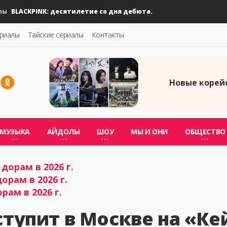
BLACKPINK: десятилетие со дня дебюта.
ериалы
Тайские сериалы
Контакты
Новые корейс
МУЗЫКА
АЙДОЛЫ
ШОУ
МЫ И ОНИ
ОБЩЕСТВО
дорам в 2026 г.
орам в 2026 г.
рам в 2026 г.
ступит в Москве на «Ке