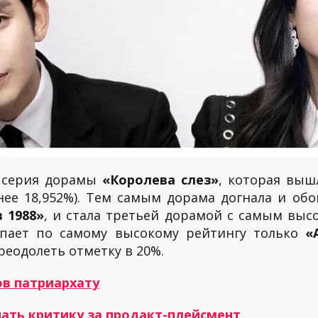
я серия дорамы
«Королева слез»
, которая выш
нее 18,952%). Тем самым дорама догнала и об
в 1988»
, и стала третьей дорамой с самым выс
пает по самому высокому рейтингу только
«
реодолеть отметку в 20%.
ов патриархату
чать критику за продакт-плейсмент