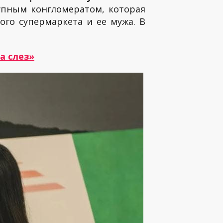
упным конгломератом, которая
ого супермаркета и ее мужа. В
а слез»