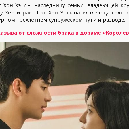
т Хон Хэ Ин, наследницу семьи, владеющей кр
у Хён играет Пэк Хён У, сына владельца сельск
урном трехлетнем супружеском пути и разводе.
казывают сложности брака в дораме «Королев