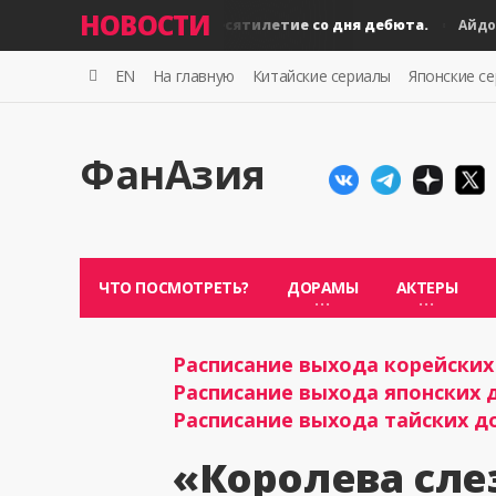
НОВОСТИ
BLACKPINK: десятилетие со дня дебюта.
B
Айдолы
Айдолы
EN
На главную
Китайские сериалы
Японские с
ФанАзия
ЧТО ПОСМОТРЕТЬ?
ДОРАМЫ
АКТЕРЫ
Расписание выхода корейских 
Расписание выхода японских д
Расписание выхода тайских до
«Королева сле