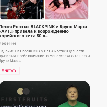
Песня Розэ из BLACKPINK и Бруно Марса
«APT.» привела к возрождению
корейского хита 80-х...
2024-11-08
Одноимённая песня Юн Су Иля 42-летней давности
привлекла к себе внимание на фоне успеха хита Розэ и
Бруно Марса.
ЧИТАТЬ