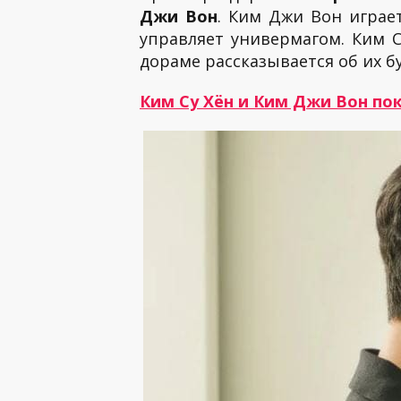
Джи Вон
. Ким Джи Вон играе
управляет универмагом. Ким С
дораме рассказывается об их б
Ким Су Хён и Ким Джи Вон по