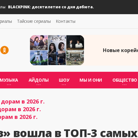
LACKPINK: десятилетие со дня дебюта.
ериалы
Тайские сериалы
Контакты
Новые корейс
МУЗЫКА
АЙДОЛЫ
ШОУ
МЫ И ОНИ
ОБЩЕСТВО
дорам в 2026 г.
орам в 2026 г.
рам в 2026 г.
з» вошла в ТОП-3 самы