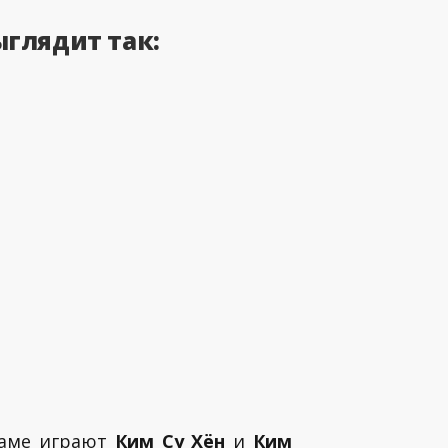
ыглядит так:
раме играют
Ким Су Хён
и
Ким