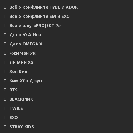
Всё о конфликте HYBE и ADOR
Всё о конфликте SM и EXO
Всё о шоу «PROJECT 7»
Дело Ю А Ина
Дело OMEGA X
Чжи Чан Ук
Ли Мин Хо
Хён Бин
Ким Хён Джун
BTS
BLACKPINK
TWICE
EXO
STRAY KIDS