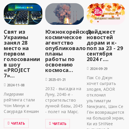
Свят из
Южнокорейское
Дайджест
Украины
космическое
новостей
занял 28
агентство
дорам и к-
место на
опубликовало
поп за 23 - 29
первом
планы
сентября
голосовании
работы по
2024 г....
в шоу
освоению
2024-09-29
«PROJECT
космоса...
7»...
Пак Со Джун
2025-01-21
хочет сыграть
2024-11-08
2032 - высадка на
злодея, ADOR
Лидерами
Луну, 2040-е -
отклонил
рейтинга стали
строительство
ультиматум
Чон Минук и
лунной базы, 2045
NewJeans, Шин Се
Сакурада Кеншин
- полет на Марс.
Гён возвращается
на большой экран,
ЧИТАТЬ
Ки из SHINee
ЧИТАТЬ