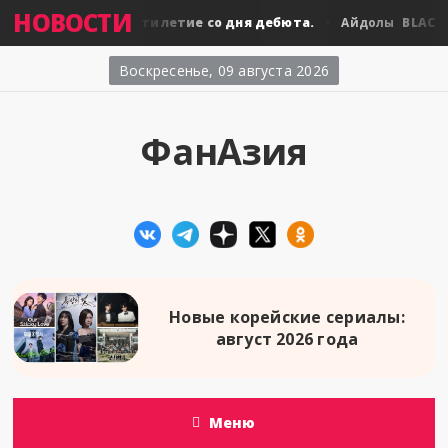
НОВОСТИ
BLACKPINK: десятилетие со дня дебюта.
BLACKPI
ы
Айдолы
Воскресенье, 09 августа 2026
ФанАзия
Новые корейские сериалы:
август 2026 года
Меню