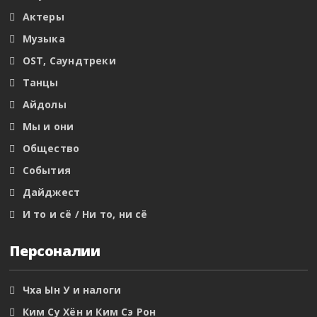
Актеры
Музыка
OST, Саундтреки
Танцы
Айдолы
Мы и они
Общество
События
Дайджест
И то и сё / Ни то, ни сё
Персоналии
Чха Ын У и налоги
Ким Су Хён и Ким Сэ Рон