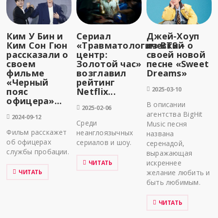
Ким У Бин и
Сериал
Джей-Хоуп
Ким Сон Гюн
«Травматологический
из BTS – о
рассказали о
центр:
своей новой
своем
Золотой час»
песне «Sweet
фильме
возглавил
Dreams»
«Черный
рейтинг
2025-03-10
пояс
Netflix...
офицера»...
В описании
2025-02-06
агентства BigHit
2024-09-12
Среди
Music песня
Фильм расскажет
неанглоязычных
названа
об офицерах
сериалов и шоу.
серенадой,
службы пробации.
выражающая
искреннее
ЧИТАТЬ
ЧИТАТЬ
желание любить и
быть любимым.
ЧИТАТЬ