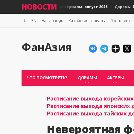
НОВОСТИ
Новые тайские сериалы: август 2026
Новые
Дорамы
Дорамы
EN
На главную
Китайские сериалы
Японские с
ФанАзия
ЧТО ПОСМОТРЕТЬ?
ДОРАМЫ
АКТЕРЫ
Расписание выхода корейских 
Расписание выхода японских д
Расписание выхода тайских до
Невероятная ф