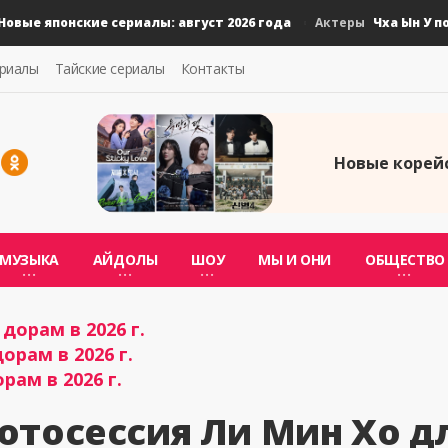
 японские сериалы: август 2026 года
Чха Ын У подал
Актеры
ериалы
Тайские сериалы
Контакты
Новые корейс
МУЗЫКА
АЙДОЛЫ
ШОУ
МЫ И ОНИ
ОБЩЕСТВО
дорам в 2026 г.
орам в 2026 г.
рам в 2026 г.
отосессия Ли Мин Хо д