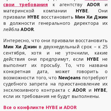
свои требования
к агентству
ADOR
и
материнской компании
HYBE
. Они
призвали
HYBE
восстановить
Мин Хи Джин
в должности генерального директора их
лейбла
ADOR
.
Интересно, что они призвали восстановить
Мин Хи Джин
в двухнедельный срок – к 25
сентября, хотя и не уточнили, какие
действия они предпримут, если
HYBE
не
выполнит их просьбу. То, что названа
конкретная дата, может говорить о
возможности того, что
NewJeans
потребуют
судебного запрета на приостановление их
эксклюзивного контракта с
ADOR
и
HYBE
,
если их требования не будут выполнены.
Все о конфликте HYBE и ADOR