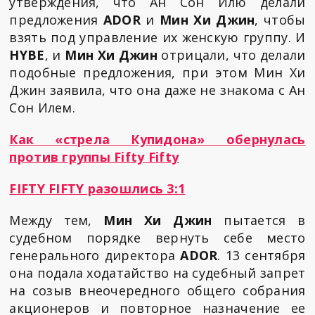
утверждения, что Ан Сон Илю делали
предложения
ADOR
и
Мин Хи Джин
, чтобы
взять под управление их женскую группу. И
HYBE
, и
Мин Хи Джин
отрицали, что делали
подобные предложения, при этом Мин Хи
Джин заявила, что она даже не знакома с Ан
Сон Илем.
Как «стрела Купидона» обернулась
против группы Fifty Fifty
FIFTY FIFTY разошлись 3:1
Между тем,
Мин Хи Джин
пытается в
судебном порядке вернуть себе место
генерального директора
ADOR
. 13 сентября
она подала ходатайство на судебный запрет
на созыв внеочередного общего собрания
акционеров и повторное назначение ее