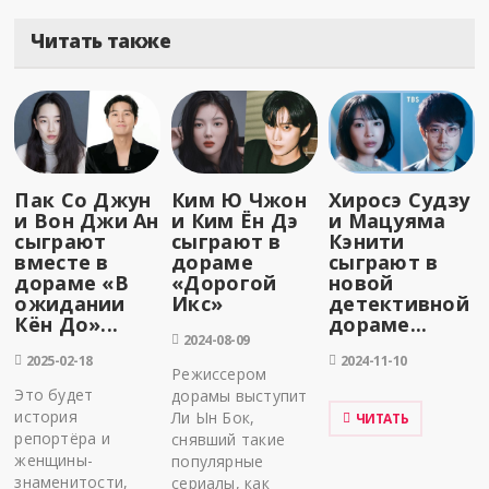
Читать также
Пак Со Джун
Ким Ю Чжон
Хиросэ Судзу
и Вон Джи Ан
и Ким Ён Дэ
и Мацуяма
сыграют
сыграют в
Кэнити
вместе в
дораме
сыграют в
дораме «В
«Дорогой
новой
ожидании
Икс»
детективной
Кён До»...
дораме...
2024-08-09
2025-02-18
2024-11-10
Режиссером
Это будет
дорамы выступит
история
Ли Ын Бок,
ЧИТАТЬ
репортёра и
снявший такие
женщины-
популярные
знаменитости,
сериалы, как