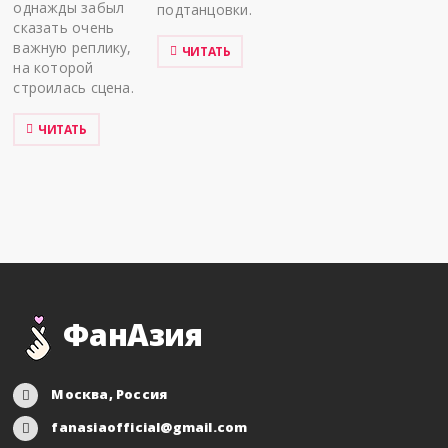
однажды забыл
подтанцовки.
сказать очень
важную реплику,
ЧИТАТЬ
на которой
строилась сцена.
ЧИТАТЬ
ФанАзия
Москва, Россия
fanasiaofficial@gmail.com