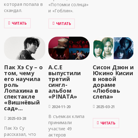
которая попала в
«Потомки солнца»
скандал.
и «Гоблин».
ЧИТАТЬ
ЧИТАТЬ
Пак Хэ Су – о
A.C.E
Сисон Дзюн и
том, чему
выпустили
Юкино Кисии
его научила
третий
в новой
роль
сингл-
дораме
Лопахина в
альбом
«Любовь
спектакле
«PINATA»
слепа»
«Вишнёвый
2024-11-20
2025-03-21
сад»...
В съемках клипа
2025-03-28
принимали
ЧИТАТЬ
Пак Хэ Су
участие 49
рассказал, что
актеров