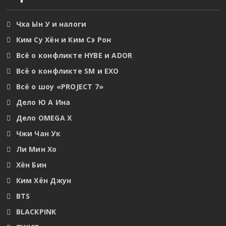
Чха Ын У и налоги
Ким Су Хён и Ким Сэ Рон
Всё о конфликте HYBE и ADOR
Всё о конфликте SM и EXO
Всё о шоу «PROJECT 7»
Дело Ю А Ина
Дело OMEGA X
Чжи Чан Ук
Ли Мин Хо
Хён Бин
Ким Хён Джун
BTS
BLACKPINK