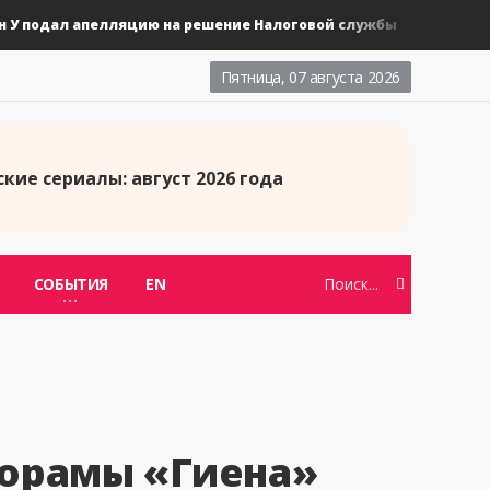
подал апелляцию на решение Налоговой службы
Нов
Дорамы
Пятница, 07 августа 2026
кие сериалы: август 2026 года
СОБЫТИЯ
EN
дорамы «Гиена»