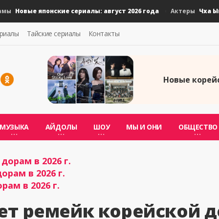
Новые японские сериалы: август 2026 года
Чха Ын У 
Актеры
ериалы
Тайские сериалы
Контакты
Новые корейс
МУЗЫКА
АЙДОЛЫ
ШОУ
МЫ И ОНИ
ОБЩЕСТВО
дорам в 2026 г.
орам в 2026 г.
рам в 2026 г.
ет ремейк корейской 