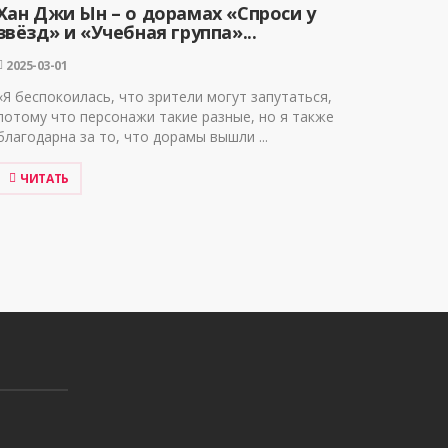
Хан Джи Ын – о дорамах «Спроси у
звёзд» и «Учебная группа»...
2025-03-01
«Я беспокоилась, что зрители могут запутаться,
потому что персонажи такие разные, но я также
благодарна за то, что дорамы вышли ...
ЧИТАТЬ