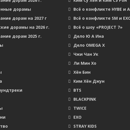
ание дорам 2026 г.
Ким Су Хён и Ким Сэ Рон
енные дорамы
Всё о конфликте HYBE и 
ание дорам на 2027 г
Всё о конфликте SM и EX
кие дорамы на 2026 г.
Всё о шоу «PROJECT 7»
ание дорам 2025 г.
Дело Ю А Ина
мы
Дело OMEGA X
Чжи Чан Ук
Ли Мин Хо
ы
Хён Бин
а
Ким Хён Джун
аундтреки
BTS
BLACKPINK
ы
TWICE
они
EXO
тво
STRAY KIDS