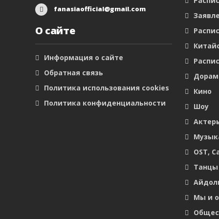
Распис
fanasiaofficial@gmail.com
Заявл
О сайте
Распис
Китайс
Информация о сайте
Распис
Обратная связь
Дора
Политика использования cookies
Кино
Политика конфиденциальности
Шоу
Актер
Музык
OST, С
Танцы
Айдол
Мы и 
Общес