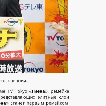
о основания.
аме TV Tokyo
«Гиена»
, ремейке
 представляющих элитные слои
ена»
станет первым ремейком