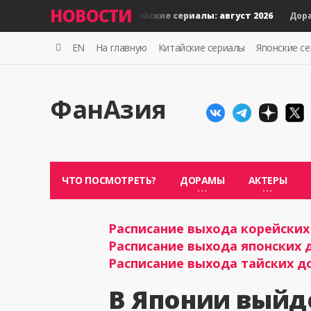
НОВОСТИ
Новые тайские сериалы: август 2026
Дорамы
Дорамы
EN
На главную
Китайские сериалы
Японские с
ФанАзия
ЧТО ПОСМОТРЕТЬ?
ДОРАМЫ
АКТЕРЫ
Расписание выхода корейских 
Расписание выхода японских д
Расписание выхода тайских до
В Японии выйд