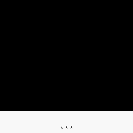
* * *