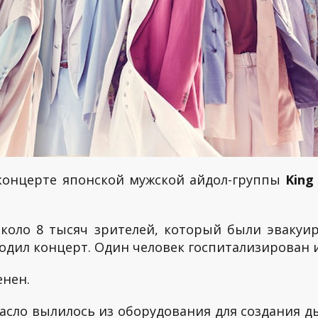
а концерте японской мужской айдол-группы
King
около 8 тысяч зрителей, который были эвакуи
одил концерт. Один человек госпитализирован и
енен.
асло вылилось из оборудования для создания д