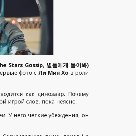
the Stars Gossip, 별들에게 물어봐)
первые фото с
Ли Мин Хо
в роли
еводится как динозавр. Почему
ой игрой слов, пока неясно.
и. У него четкие убеждения, он