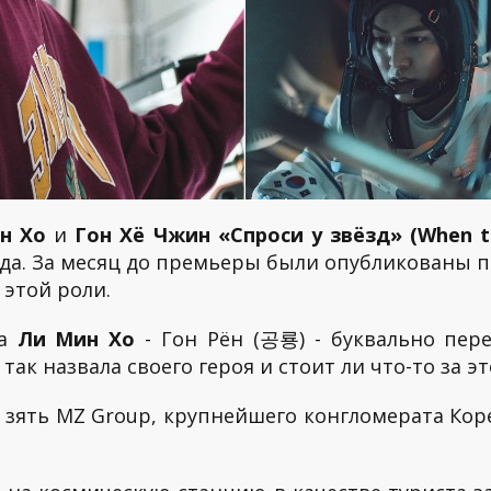
н Хо
и
Гон Хё Чжин «Спроси у звёзд» (When 
ода. За месяц до премьеры были опубликованы 
 этой роли.
жа
Ли Мин Хо
- Гон Рён (공룡) - буквально пер
так назвала своего героя и стоит ли что-то за эт
 зять MZ Group, крупнейшего конгломерата Коре