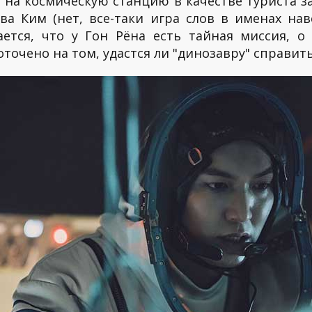
 на космическую станцию в качестве туриста з
а Ким (нет, все-таки игра слов в именах на
ается, что у Гон Рёна есть тайная миссия, 
точено на том, удастся ли "динозавру" справить