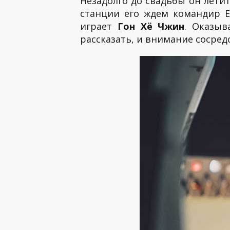
Незадолго до свадьбы он летит
станции его ждем командир Ев
играет
Гон Хё Чжин
. Оказыв
рассказать, и внимание сосредо