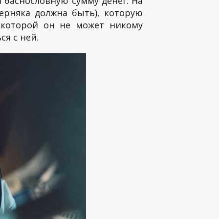
а баснословную сумму денег. На
верняка должна быть), которую
о которой он не может никому
ся с ней.