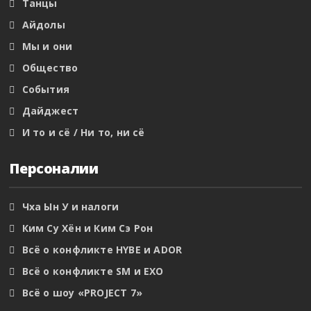
Танцы
Айдолы
Мы и они
Общество
События
Дайджест
И то и сё / Ни то, ни сё
Персоналии
Чха Ын У и налоги
Ким Су Хён и Ким Сэ Рон
Всё о конфликте HYBE и ADOR
Всё о конфликте SM и EXO
Всё о шоу «PROJECT 7»