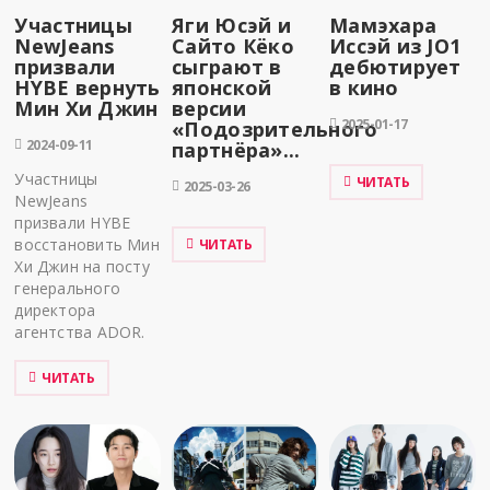
Участницы
Яги Юсэй и
Мамэхара
NewJeans
Сайто Кёко
Иссэй из JO1
призвали
сыграют в
дебютирует
HYBE вернуть
японской
в кино
Мин Хи Джин
версии
2025-01-17
«Подозрительного
2024-09-11
партнёра»...
Участницы
ЧИТАТЬ
2025-03-26
NewJeans
призвали HYBE
восстановить Мин
ЧИТАТЬ
Хи Джин на посту
генерального
директора
агентства ADOR.
ЧИТАТЬ