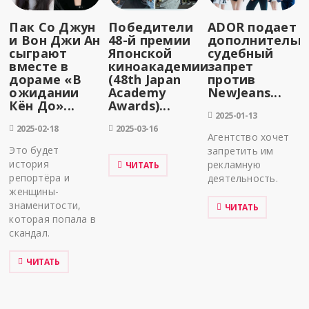
Пак Со Джун
Победители
ADOR подает
и Вон Джи Ан
48-й премии
дополнительн
сыграют
Японской
судебный
вместе в
киноакадемии
запрет
дораме «В
(48th Japan
против
ожидании
Academy
NewJeans...
Кён До»...
Awards)...
2025-01-13
2025-02-18
2025-03-16
Агентство хочет
Это будет
запретить им
история
рекламную
ЧИТАТЬ
репортёра и
деятельность.
женщины-
знаменитости,
ЧИТАТЬ
которая попала в
скандал.
ЧИТАТЬ