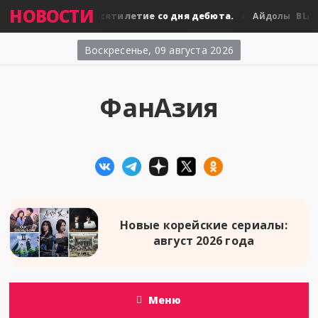
НОВОСТИ
BLACKPINK: десятилетие со дня дебюта.
BLACKP
олы
Айдолы
Воскресенье, 09 августа 2026
ФанАзия
Новые корейские сериалы:
август 2026 года
Меню