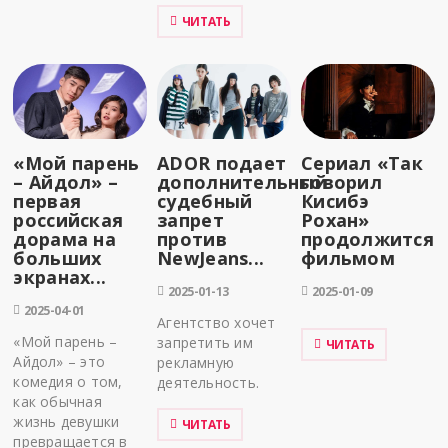
ЧИТАТЬ
«Мой парень
ADOR подает
Сериал «Так
– Айдол» –
дополнительный
говорил
первая
судебный
Кисибэ
российская
запрет
Рохан»
дорама на
против
продолжится
больших
NewJeans...
фильмом
экранах...
2025-01-13
2025-01-09
2025-04-01
Агентство хочет
«Мой парень –
запретить им
ЧИТАТЬ
Айдол» – это
рекламную
комедия о том,
деятельность.
как обычная
жизнь девушки
ЧИТАТЬ
превращается в