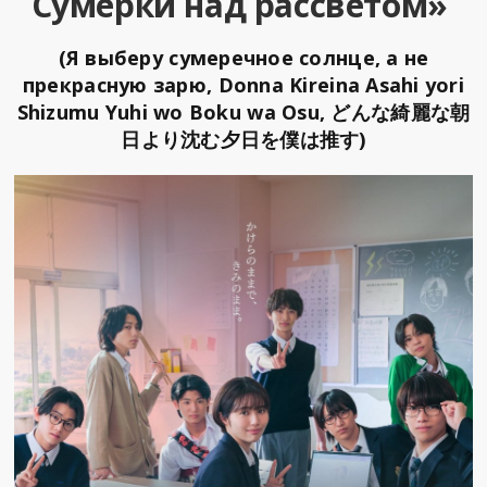
Сумерки над рассветом»
(Я выберу сумеречное солнце, а не
прекрасную зарю, Donna Kireina Asahi yori
Shizumu Yuhi wo Boku wa Osu, どんな綺麗な朝
日より沈む夕日を僕は推す)