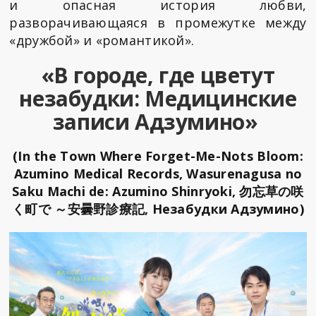
и опасная история любви,
разворачивающаяся в промежутке между
«дружбой» и «романтикой».
«В городе, где цветут
незабудки: Медицинские
записи Адзумино»
(In the Town Where Forget-Me-Nots Bloom:
Azumino Medical Records, Wasurenagusa no
Saku Machi de: Azumino Shinryoki, 勿忘草の咲
く町で ～安曇野診療記, Незабудки Адзумино)