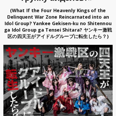
(What If the Four Heavenly Kings of the
Delinquent War Zone Reincarnated into an
Idol Group? Yankee Gekisen-ku no Shitennou
ga Idol Group ga Tensei Shitara? ヤンキー激戦
区の四天王がアイドルグループに転生したら？)