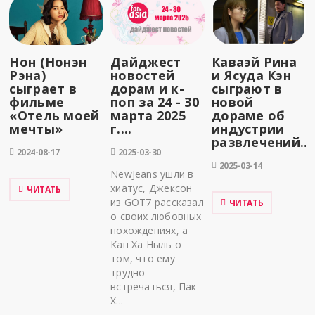
Нон (Нонэн
Дайджест
Каваэй Рина
Рэна)
новостей
и Ясуда Кэн
сыграет в
дорам и к-
сыграют в
фильме
поп за 24 - 30
новой
«Отель моей
марта 2025
дораме об
мечты»
г....
индустрии
развлечений...
2024-08-17
2025-03-30
2025-03-14
NewJeans ушли в
хиатус, Джексон
ЧИТАТЬ
из GOT7 рассказал
ЧИТАТЬ
о своих любовных
похождениях, а
Кан Ха Ныль о
том, что ему
трудно
встречаться, Пак
Х...