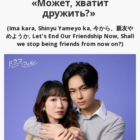
«Может, хватит
дружить?»
(Ima kara, Shinyu Yameyo ka, 今から、親友や
めようか, Let's End Our Friendship Now, Shall
we stop being friends from now on?)