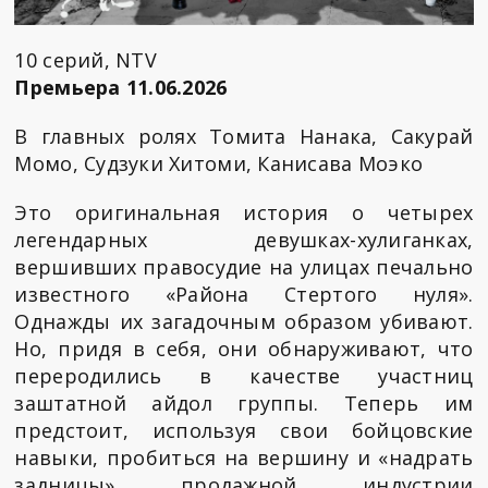
10 серий, NTV
Премьера 11.06.2026
В главных ролях Томита Нанака, Сакурай
Момо, Судзуки Хитоми, Канисава Моэко
Это оригинальная история о четырех
легендарных девушках-хулиганках,
вершивших правосудие на улицах печально
известного «Района Стертого нуля».
Однажды их загадочным образом убивают.
Но, придя в себя, они обнаруживают, что
переродились в качестве участниц
заштатной айдол группы. Теперь им
предстоит, используя свои бойцовские
навыки, пробиться на вершину и «надрать
задницы» продажной индустрии