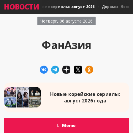
НОВОСТИ
Новые тайские сериалы: август 2026
Новые я
орамы
Дорамы
Четверг, 06 августа 2026
ФанАзия
Новые корейские сериалы:
август 2026 года
Меню