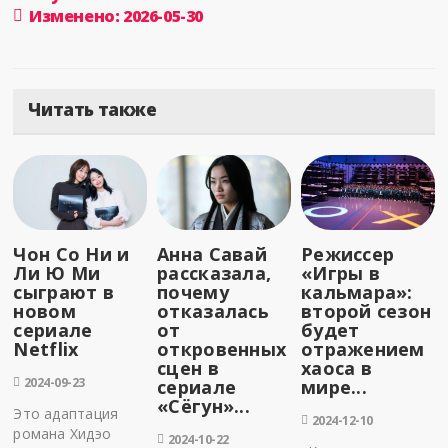
Изменено: 2026-05-30
Читать также
Чон Со Ни и
Анна Савай
Режиссер
Ли Ю Ми
рассказала,
«Игры в
сыграют в
почему
кальмара»:
новом
отказалась
второй сезон
сериале
от
будет
Netflix
откровенных
отражением
сцен в
хаоса в
2024-09-23
сериале
мире...
«Сёгун»...
Это адаптация
2024-12-10
романа Хидэо
2024-10-22