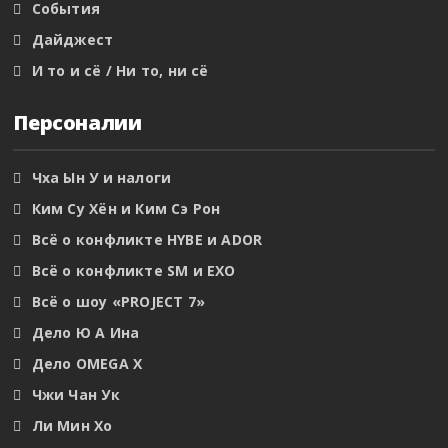
События
Дайджест
И то и сё / Ни то, ни сё
Персоналии
Чха Ын У и налоги
Ким Су Хён и Ким Сэ Рон
Всё о конфликте HYBE и ADOR
Всё о конфликте SM и EXO
Всё о шоу «PROJECT 7»
Дело Ю А Ина
Дело OMEGA X
Чжи Чан Ук
Ли Мин Хо