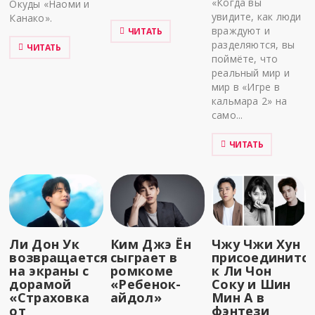
«Когда вы
Окуды «Наоми и
увидите, как люди
Канако».
враждуют и
ЧИТАТЬ
разделяются, вы
ЧИТАТЬ
поймёте, что
реальный мир и
мир в «Игре в
кальмара 2» на
само...
ЧИТАТЬ
Ли Дон Ук
Ким Джэ Ён
Чжу Чжи Хун
возвращается
сыграет в
присоединитс
на экраны с
ромкоме
к Ли Чон
дорамой
«Ребенок-
Соку и Шин
«Страховка
айдол»
Мин А в
от
фэнтези