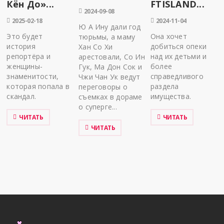
Кён До»...
FTISLAND...
2024-09-08
2025-02-18
2024-11-04
Ю А Ину дали год
Это будет
Она хочет
тюрьмы, а маму
история
добиться опеки
Хан Со Хи
репортёра и
над их детьми и
арестовали, Со Ин
женщины-
более
Гук, Ма Дон Сок и
знаменитости,
справедливого
Чжи Чан Ук ведут
которая попала в
раздела
переговоры о
скандал.
имущества.
съемках в дораме
о суперге...
ЧИТАТЬ
ЧИТАТЬ
ЧИТАТЬ