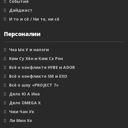
События
Дайджест
И то и сё / Ни то, ни сё
Персоналии
Чха Ын У и налоги
Ким Су Хён и Ким Сэ Рон
Всё о конфликте HYBE и ADOR
Всё о конфликте SM и EXO
Всё о шоу «PROJECT 7»
Дело Ю А Ина
Дело OMEGA X
Чжи Чан Ук
Ли Мин Хо