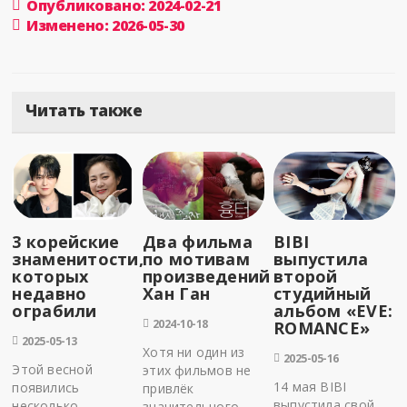
Опубликовано: 2024-02-21
Изменено: 2026-05-30
Читать также
3 корейские
Два фильма
BIBI
знаменитости,
по мотивам
выпустила
которых
произведений
второй
недавно
Хан Ган
студийный
ограбили
альбом «EVE:
2024-10-18
ROMANCE»
2025-05-13
Хотя ни один из
2025-05-16
Этой весной
этих фильмов не
14 мая BIBI
появились
привлёк
выпустила свой
несколько
значительного