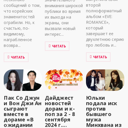
второй
сообщений о том,
внимания широкой
полноформатный
что корейских
публики во время
альбом «EVE:
знаменитостей
их выхода на
ROMANCE»,
ограбили. Но, к
экраны, они
который
счастью, по-
вызвали новый
завершает ее
видимому,
интерес...
двухлетнюю серию
награбленное
про любовь и...
возвра...
ЧИТАТЬ
ЧИТАТЬ
ЧИТАТЬ
Пак Со Джун
Дайджест
Юльхи
и Вон Джи Ан
новостей
подала иск
сыграют
дорам и к-
против
вместе в
поп за 2 - 8
бывшего
дораме «В
сентября
мужа
ожидании
2024 г....
Минхвана из