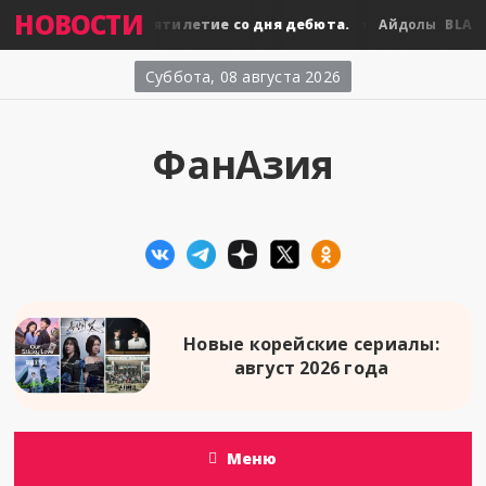
НОВОСТИ
BLACKPINK: десятилетие со дня дебюта.
BLACKP
лы
Айдолы
Суббота, 08 августа 2026
ФанАзия
Новые корейские сериалы:
август 2026 года
Меню