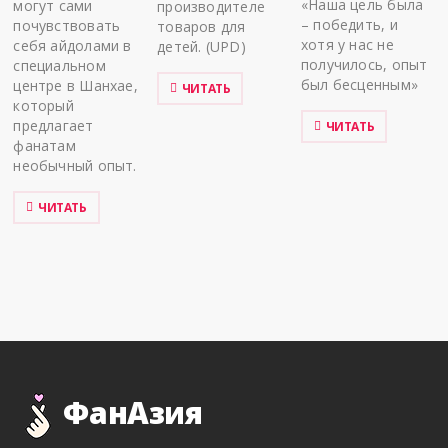
«Наша цель была
могут сами
производителе
– победить, и
почувствовать
товаров для
хотя у нас не
себя айдолами в
детей. (UPD)
получилось, опыт
специальном
был бесценным»
центре в Шанхае,
ЧИТАТЬ
который
предлагает
ЧИТАТЬ
фанатам
необычный опыт.
ЧИТАТЬ
ФанАзия