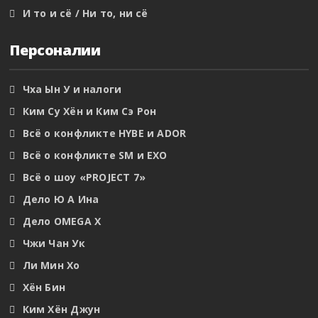
И то и сё / Ни то, ни сё
Персоналии
Чха Ын У и налоги
Ким Су Хён и Ким Сэ Рон
Всё о конфликте HYBE и ADOR
Всё о конфликте SM и EXO
Всё о шоу «PROJECT 7»
Дело Ю А Ина
Дело OMEGA X
Чжи Чан Ук
Ли Мин Хо
Хён Бин
Ким Хён Джун