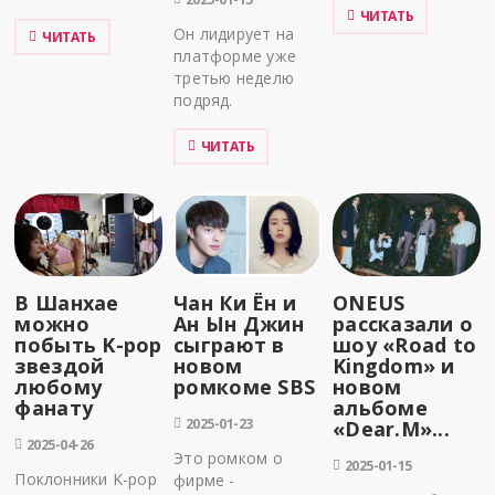
ЧИТАТЬ
Он лидирует на
ЧИТАТЬ
платформе уже
третью неделю
подряд.
ЧИТАТЬ
В Шанхае
Чан Ки Ён и
ONEUS
можно
Ан Ын Джин
рассказали о
побыть K-pop
сыграют в
шоу «Road to
звездой
новом
Kingdom» и
любому
ромкоме SBS
новом
фанату
альбоме
2025-01-23
«Dear.M»...
2025-04-26
Это ромком о
2025-01-15
Поклонники K-pop
фирме -