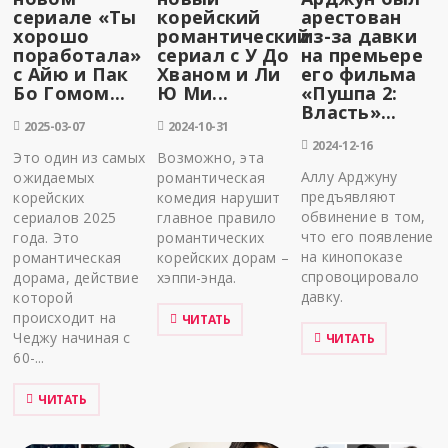
сериале «Ты
корейский
арестован
хорошо
романтический
из-за давки
поработала»
сериал с У До
на премьере
с Айю и Пак
Хваном и Ли
его фильма
Бо Гомом...
Ю Ми...
«Пушпа 2:
Власть»...
2025-03-07
2024-10-31
2024-12-16
Это один из самых
Возможно, эта
Аллу Арджуну
ожидаемых
романтическая
предъявляют
корейских
комедия нарушит
обвинение в том,
сериалов 2025
главное правило
что его появление
года. Это
романтических
на кинопоказе
романтическая
корейских дорам –
спровоцировало
дорама, действие
хэппи-энда.
давку.
которой
происходит на
ЧИТАТЬ
Чеджу начиная с
ЧИТАТЬ
60-...
ЧИТАТЬ