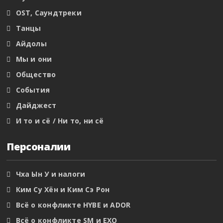
OST, Саундтреки
Танцы
Айдолы
Мы и они
Общество
События
Дайджест
И то и сё / Ни то, ни сё
Персоналии
Чха Ын У и налоги
Ким Су Хён и Ким Сэ Рон
Всё о конфликте HYBE и ADOR
Всё о конфликте SM и EXO