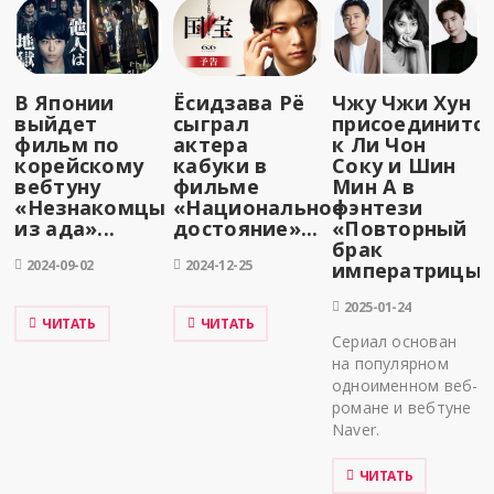
В Японии
Ёсидзава Рё
Чжу Чжи Хун
выйдет
сыграл
присоединитс
фильм по
актера
к Ли Чон
корейскому
кабуки в
Соку и Шин
вебтуну
фильме
Мин А в
«Незнакомцы
«Национальное
фэнтези
из ада»...
достояние»...
«Повторный
брак
2024-09-02
2024-12-25
императрицы».
2025-01-24
ЧИТАТЬ
ЧИТАТЬ
Сериал основан
на популярном
одноименном веб-
романе и вебтуне
Naver.
ЧИТАТЬ