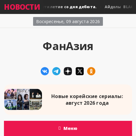
НОВОСТИ
BLACKPINK: десятилетие со дня дебюта.
BLACKPI
лы
Айдолы
Воскресенье, 09 августа 2026
ФанАзия
Новые корейские сериалы:
август 2026 года
Меню