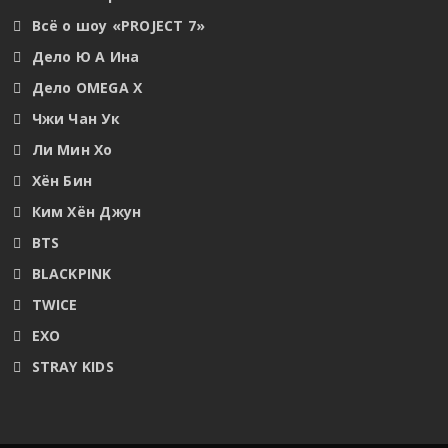
Всё о шоу «PROJECT 7»
Дело Ю А Ина
Дело OMEGA X
Чжи Чан Ук
Ли Мин Хо
Хён Бин
Ким Хён Джун
BTS
BLACKPINK
TWICE
EXO
STRAY KIDS