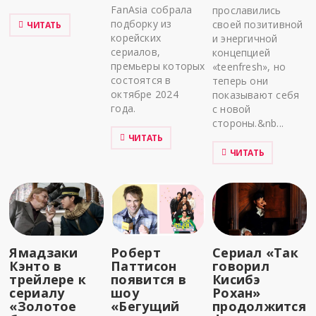
FanAsia собрала
прославились
подборку из
своей позитивной
ЧИТАТЬ
корейских
и энергичной
сериалов,
концепцией
премьеры которых
«teenfresh», но
состоятся в
теперь они
октябре 2024
показывают себя
года.
с новой
стороны.&nb...
ЧИТАТЬ
ЧИТАТЬ
Ямадзаки
Роберт
Сериал «Так
Кэнто в
Паттисон
говорил
трейлере к
появится в
Кисибэ
сериалу
шоу
Рохан»
«Золотое
«Бегущий
продолжится