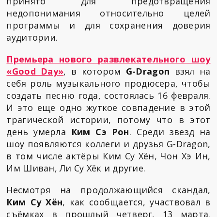
принято для предотвращения
недопонимания относительно целей
программы и для сохранения доверия
аудитории.
Премьера нового развлекательного шоу
«Good Day»
, в котором
G-Dragon
взял на
себя роль музыкального продюсера, чтобы
создать песню года, состоялась 16 февраля.
И это еще одно жуткое совпадение в этой
трагической истории, потому что в этот
день умерла
Ким Сэ Рон
. Среди звезд на
шоу появляются коллеги и друзья G-Dragon,
в том числе актёры Ким Су Хён, Чон Хэ Ин,
Им Шиван, Ли Су Хёк и другие.
Несмотря на продолжающийся скандал,
Ким Су Хён
, как сообщается, участвовал в
съёмках в прошлый четверг, 13 марта.