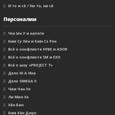
И то и сё / Ни то, ни сё
Персоналии
Чха Ын У и налоги
Ким Су Хён и Ким Сэ Рон
Всё о конфликте HYBE и ADOR
Всё о конфликте SM и EXO
Всё о шоу «PROJECT 7»
Дело Ю А Ина
Дело OMEGA X
Чжи Чан Ук
Ли Мин Хо
Хён Бин
Ким Хён Джун