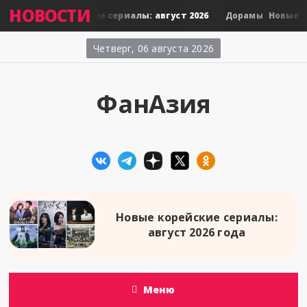
НОВОСТИ
Новые тайские сериалы: август 2026
Новые япо
амы
Дорамы
Четверг, 06 августа 2026
ФанАзия
Новые корейские сериалы:
август 2026 года
Меню