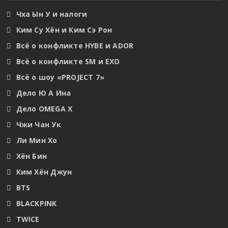
Чха Ын У и налоги
Ким Су Хён и Ким Сэ Рон
Всё о конфликте HYBE и ADOR
Всё о конфликте SM и EXO
Всё о шоу «PROJECT 7»
Дело Ю А Ина
Дело OMEGA X
Чжи Чан Ук
Ли Мин Хо
Хён Бин
Ким Хён Джун
BTS
BLACKPINK
TWICE