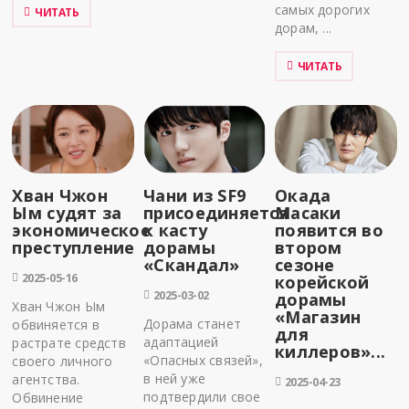
самых дорогих
ЧИТАТЬ
дорам, ...
ЧИТАТЬ
Хван Чжон
Чани из SF9
Окада
Ым судят за
присоединяется
Масаки
экономическое
к касту
появится во
преступление
дорамы
втором
«Скандал»
сезоне
2025-05-16
корейской
2025-03-02
дорамы
Хван Чжон Ым
«Магазин
Дорама станет
обвиняется в
для
адаптацией
растрате средств
киллеров»...
«Опасных связей»,
своего личного
в ней уже
агентства.
2025-04-23
подтвердили свое
Обвинение