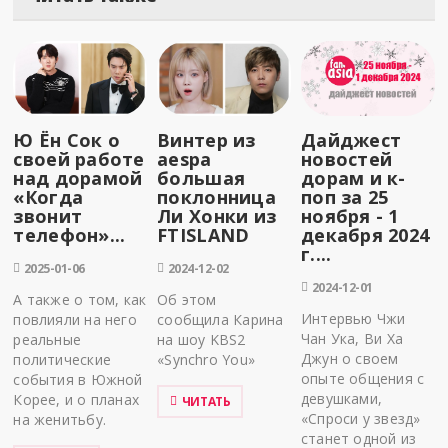
Ю Ён Сок о
Винтер из
Дайджест
своей работе
aespa
новостей
над дорамой
большая
дорам и к-
«Когда
поклонница
поп за 25
звонит
Ли Хонки из
ноября - 1
телефон»...
FTISLAND
декабря 2024
г....
2025-01-06
2024-12-02
2024-12-01
А также о том, как
Об этом
Интервью Чжи
повлияли на него
сообщила Карина
Чан Ука, Ви Ха
реальные
на шоу KBS2
Джун о своем
политические
«Synchro You»
опыте общения с
события в Южной
девушками,
Корее, и о планах
ЧИТАТЬ
«Спроси у звезд»
на женитьбу.
станет одной из