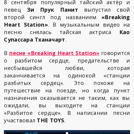
8 сентября популярный тайский актёр и
певец
Зи Прук Панит
выпустил свой
второй сингл под названием
«Breaking
Heart Station»
. В музыкальным видео на
песню снялась тайская актриса
Као
Супассара Тханачарт
.
В
песне «Breaking Heart Station»
говорится
о разбитом сердце, предательстве и
несбывшейся любви, которая
заканчивается на одинокой «станции
разбитых сердец». Это похоже на
путешествие на поезде, но когда пункт
назначения оказывается не таким, как вы
ожидали, вы выходите на станции
«Разбитое сердце». В написании песни
участвовал
THE TOYS
.