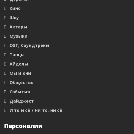
Кино
Шоу
Актеры
Музыка
OST, Саундтреки
Танцы
Айдолы
Мы и они
Общество
События
Дайджест
И то и сё / Ни то, ни сё
Персоналии