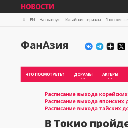
НОВОСТИ
EN
На главную
Китайские сериалы
Японские с
ФанАзия
ЧТО ПОСМОТРЕТЬ?
ДОРАМЫ
АКТЕРЫ
Расписание выхода корейских 
Расписание выхода японских д
Расписание выхода тайских до
В Токио пройд