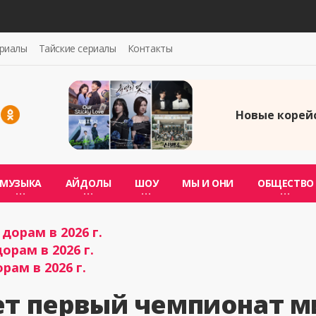
ериалы
Тайские сериалы
Контакты
Новые корейс
МУЗЫКА
АЙДОЛЫ
ШОУ
МЫ И ОНИ
ОБЩЕСТВО
дорам в 2026 г.
орам в 2026 г.
рам в 2026 г.
ет первый чемпионат м