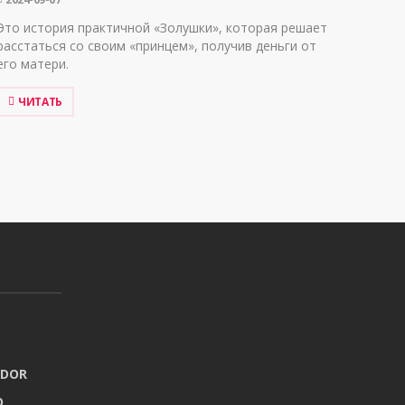
Это история практичной «Золушки», которая решает
расстаться со своим «принцем», получив деньги от
его матери.
ЧИТАТЬ
ADOR
O