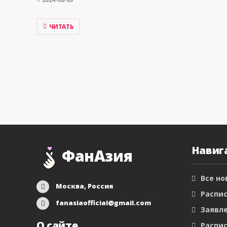
ЧИТАТЬ
Навиг
ФанАзия
Все но
Москва, Россия
Распис
fanasiaofficial@gmail.com
Заявл
О сайте
Распис