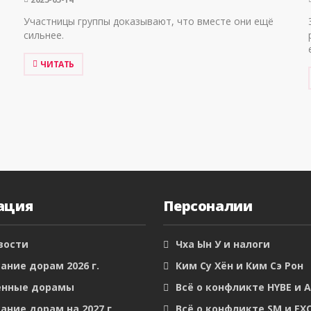
Участницы группы доказывают, что вместе они ещё
сильнее.
ЧИТАТЬ
ация
Персоналии
вости
Чха Ын У и налоги
ание дорам 2026 г.
Ким Су Хён и Ким Сэ Рон
енные дорамы
Всё о конфликте HYBE и 
ание дорам на 2027 г
Всё о конфликте SM и EX