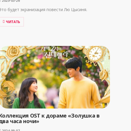
2025-03-26
Это будет экранизация повести Лю Цысиня.
ЧИТАТЬ
Коллекция OST к дораме «Золушка в
два часа ночи»
2024-09-07