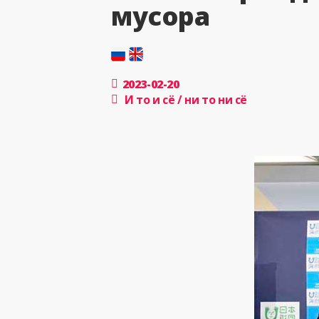
мусора
2023-02-20
И то и сё / ни то ни сё