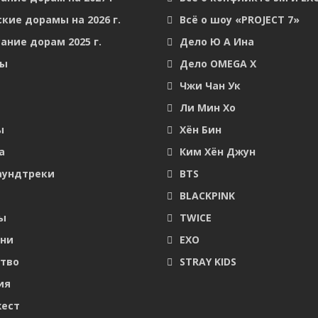
кие дорамы на 2026 г.
Всё о шоу «PROJECT 7»
ание дорам 2025 г.
Дело Ю А Ина
мы
Дело OMEGA X
Чжи Чан Ук
Ли Мин Хо
ы
Хён Бин
а
Ким Хён Джун
аундтреки
BTS
BLACKPINK
ы
TWICE
они
EXO
тво
STRAY KIDS
ия
ест