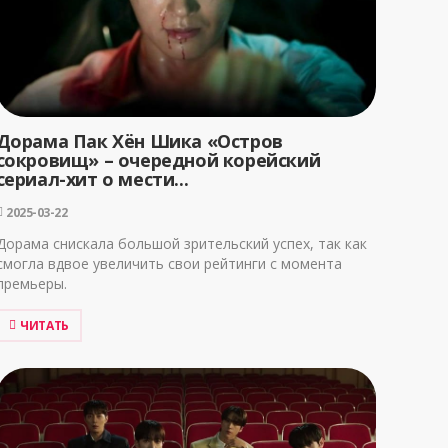
Дорама Пак Хён Шика «Остров
сокровищ» – очередной корейский
сериал-хит о мести...
2025-03-22
Дорама снискала большой зрительский успех, так как
смогла вдвое увеличить свои рейтинги с момента
премьеры.
ЧИТАТЬ