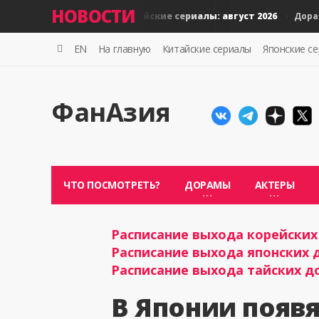
НОВОСТИ
Новые тайские сериалы: август 2026
Дорамы
Дорамы
EN
На главную
Китайские сериалы
Японские с
ФанАзия
ЧТО ПОСМОТРЕТЬ?
ДОРАМЫ
АКТЕРЫ
Расписание выхода корейских 
Расписание выхода японских д
Расписание выхода тайских до
В Японии появ