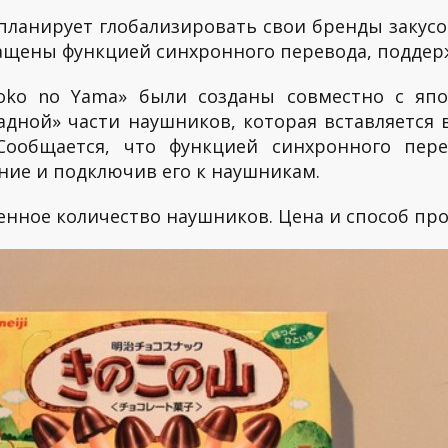
планирует глобализировать свои бренды закусок
снащены функцией синхронного перевода, подде
oko no Yama» были созданы совместно с япон
дной» части наушников, которая вставляется в
Сообщается, что функцией синхронного пере
ние и подключив его к наушникам.
нное количество наушников. Цена и способ про