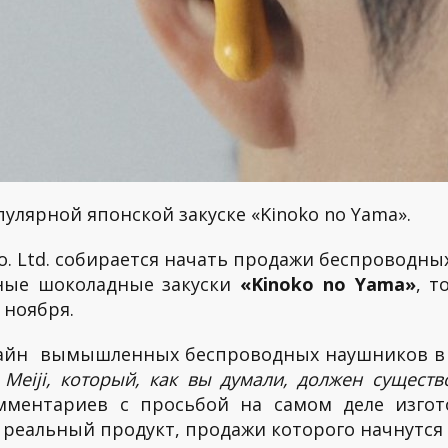
пулярной японской закуске «Kinoko no Yama».
 Co. Ltd. собирается начать продажи беспроводн
рные шоколадные закуски
«Kinoko no Yama»
, т
 ноября.
айн вымышленных беспроводных наушников в св
 Meiji, который, как вы думали, должен существ
мментариев с просьбой на самом деле изгот
в реальный продукт, продажи которого начнутся 