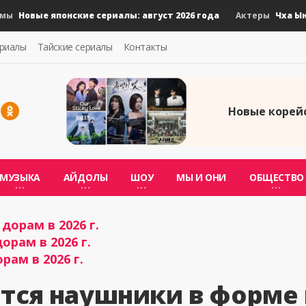
Новые японские сериалы: август 2026 года
Чха Ын У 
Актеры
ериалы
Тайские сериалы
Контакты
Новые корейс
МУЗЫКА
АЙДОЛЫ
ШОУ
МЫ И ОНИ
ОБЩЕСТВО
дорам в 2026 г.
орам в 2026 г.
рам в 2026 г.
ятся наушники в форме