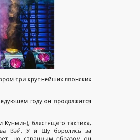
тором три крупнейших японских
следующем году он продолжится
и Кунмин), блестящего тактика,
тва Вэй, У и Шу боролись за
ает, но странным образом он