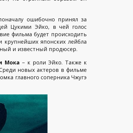
 поначалу ошибочно принял за
ей Цукими Эйко, в чей голос
твие фильма будет происходить
ри крупнейших японских лейбла
льный и известный продюсер.
и Мока
– к роли Эйко. Также к
 Среди новых актеров в фильме
омка главного соперника Чжугэ