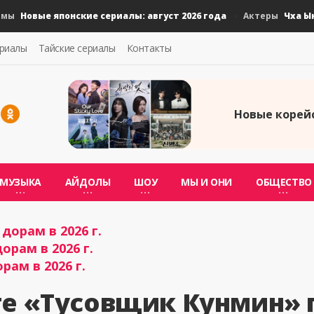
овые японские сериалы: август 2026 года
Чха Ын У п
Актеры
ериалы
Тайские сериалы
Контакты
Новые корейс
МУЗЫКА
АЙДОЛЫ
ШОУ
МЫ И ОНИ
ОБЩЕСТВО
дорам в 2026 г.
орам в 2026 г.
рам в 2026 г.
ге «Тусовщик Кунмин»