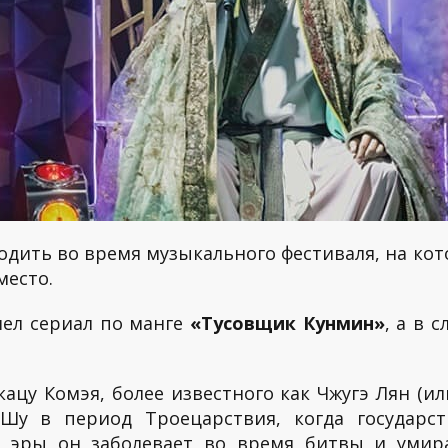
одить во время музыкального фестиваля, на ко
место.
шел сериал по манге
«Тусовщик Кунмин»
, а в 
цу Комэя, более известного как Чжугэ Лян (ил
 Шу в период Троецарствия, когда государс
ей эры он заболевает во время битвы и умир