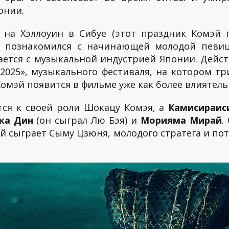
онии.
 на Хэллоуин в Сибуе (этот праздник Комэй
он познакомился с начинающей молодой певиц
ается с музыкальной индустрией Японии. Дейс
s 2025», музыкального фестиваля, на котором т
Комэй появится в фильме уже как более влияте
ся к своей роли Шокацу Комэя, а
Камисираис
ка Дин
(он сыграл Лю Бэя) и
Морияма Мирай
.
й сыграет Сыму Цзюня, молодого стратега и пот