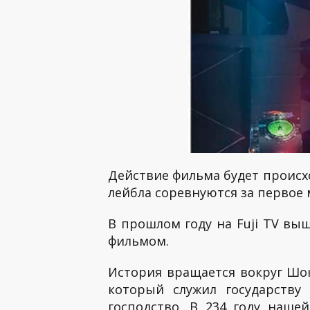
Действие фильма будет происх
лейбла соревнуются за первое 
В прошлом году на Fuji TV вы
фильмом.
История вращается вокруг Шока
который служил государству
господство. В 234 году наш