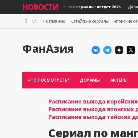
НОВОСТИ
Новые тайские сериалы: август 2026
Н
Дорамы
Дорамы
EN
На главную
Китайские сериалы
Японские с
ФанАзия
ЧТО ПОСМОТРЕТЬ?
ДОРАМЫ
АКТЕРЫ
Расписание выхода корейских 
Расписание выхода японских д
Расписание выхода тайских до
Сериал по ман