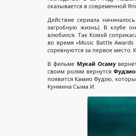
оказывается в современной Яп
Действие сериала начиналось
загробную жизнь). В клубе 
влюбился. Так Комэй соприкас
во время «Music Battle Award
соревнуются за первое место. 
В фильме
Мукай Осаму
вернет
своим ролям вернутся
Фудзио
появится Камио Фудзю, которы
Кунмина Сыма И.