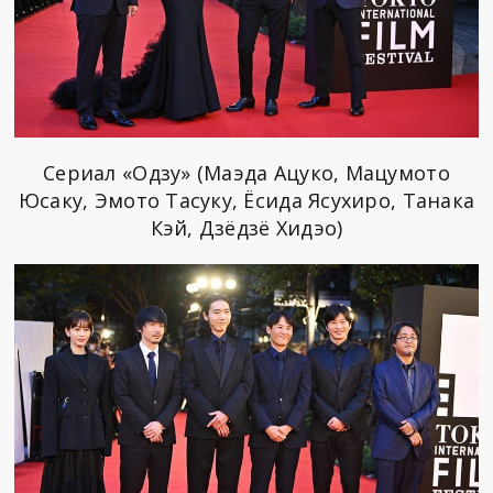
Сериал «Одзу» (Маэда Ацуко, Мацумото
Юсаку, Эмото Тасуку, Ёсида Ясухиро, Танака
Кэй, Дзёдзё Хидэо)