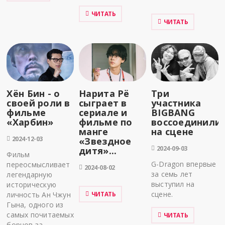
ЧИТАТЬ
ЧИТАТЬ
Хён Бин - о
Нарита Рё
Три
своей роли в
сыграет в
участника
фильме
сериале и
BIGBANG
«Харбин»
фильме по
воссоединили
манге
на сцене
2024-12-03
«Звездное
2024-09-03
дитя»...
Фильм
G-Dragon впервые
переосмысливает
2024-08-02
за семь лет
легендарную
выступил на
историческую
сцене.
личность Ан Чжун
ЧИТАТЬ
Гына, одного из
самых почитаемых
ЧИТАТЬ
борцов за