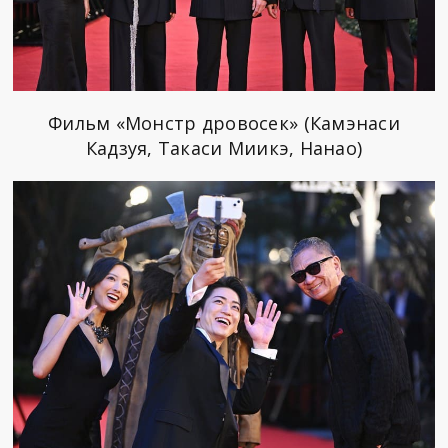
Фильм «Монстр дровосек» (Камэнаси
Кадзуя, Такаси Миикэ, Нанао)