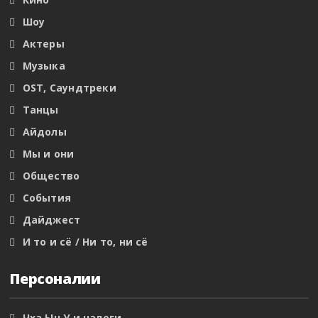
Шоу
Актеры
Музыка
OST, Саундтреки
Танцы
Айдолы
Мы и они
Общество
События
Дайджест
И то и сё / Ни то, ни сё
Персоналии
Чха Ын У и налоги