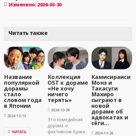
Изменено: 2026-05-30
Читать также
Название
Коллекция
Камисираиси
популярной
OST к дораме
Монэ и
дорамы
«Не хочу
Такасуги
стало
ничего
Махиро
словом года
терять»
сыграют в
в Японии
новой
2024-10-09
дораме об
2024-12-12
адвокатах и
Это комедийная
сёги...
дорама о
фиктивном браке.
ЧИТАТЬ
2024-11-26