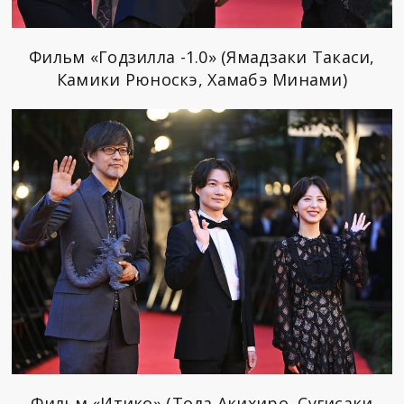
Фильм «Годзилла -1.0» (Ямадзаки Такаси,
Камики Рюноскэ, Хамабэ Минами)
Фильм «Итико» (Тода Акихиро, Сугисаки