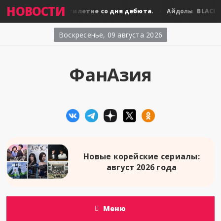
НОВОСТИ
LACKPINK: десятилетие со дня дебюта.
BLACKPINK:
Айдолы
Воскресенье, 09 августа 2026
ФанАзия
Новые корейские сериалы:
август 2026 года
Меню