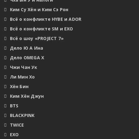
Ким Су Хён и Ким Сэ Рон
Всё о конфликте HYBE и ADOR
Всё о конфликте SM и EXO
Всё о шоу «PROJECT 7»
Дело Ю А Ина
Дело OMEGA X
Чжи Чан Ук
Ли Мин Хо
Хён Бин
Ким Хён Джун
BTS
BLACKPINK
TWICE
EXO