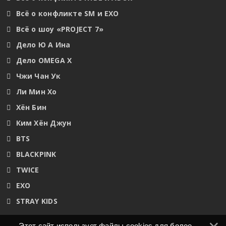
Всё о конфликте SM и EXO
Всё о шоу «PROJECT 7»
Дело Ю А Ина
Дело OMEGA X
Чжи Чан Ук
Ли Мин Хо
Хён Бин
Ким Хён Джун
BTS
BLACKPINK
TWICE
EXO
STRAY KIDS
Этот сайт использует файлы cookies для более