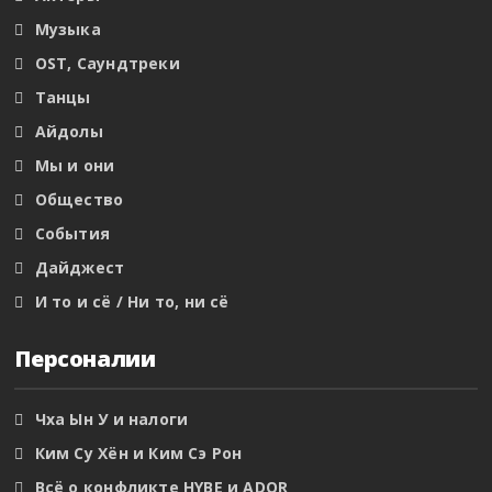
Музыка
OST, Саундтреки
Танцы
Айдолы
Мы и они
Общество
События
Дайджест
И то и сё / Ни то, ни сё
Персоналии
Чха Ын У и налоги
Ким Су Хён и Ким Сэ Рон
Всё о конфликте HYBE и ADOR