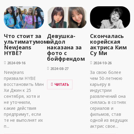
Что стоит за
Девушка-
Скончалась
ультиматумом
айдол
корейская
NewJeans
наказана за
актриса Ким
HYBE?
фото с
Су Ми
бойфрендом
2024-09-16
2024-10-26
2024-08-27
NewJeans
За свою более
призвали HYBE
чем 50-летнюю
восстановить Мин
карьеру в
ЧИТАТЬ
Хи Джин к 25
индустрии
сентября, хотя и
развлечений она
не уточнили,
снялась в сотнях
какие действия
сериалов и
предпримут, если
фильмов, став
те не выполнят их
одной из ведущих
п...
актрис свое...