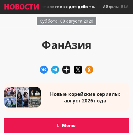
НОВОСТИ
BLACKPINK: десятилетие со дня дебюта.
BLACKP
лы
Айдолы
Суббота, 08 августа 2026
ФанАзия
Новые корейские сериалы:
август 2026 года
Меню