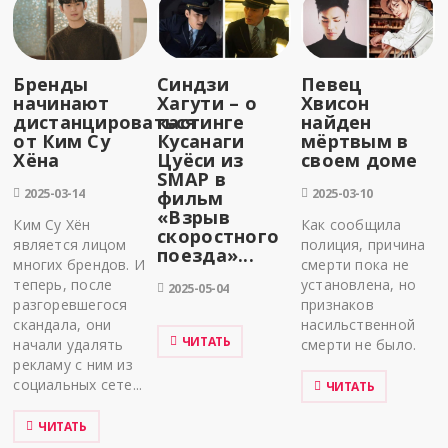
Бренды
Синдзи
Певец
начинают
Хагути – о
Хвисон
дистанцироваться
кастинге
найден
от Ким Су
Кусанаги
мёртвым в
Хёна
Цуёси из
своем доме
SMAP в
2025-03-14
2025-03-10
фильм
«Взрыв
Ким Су Хён
Как сообщила
скоростного
является лицом
полиция, причина
поезда»...
многих брендов. И
смерти пока не
теперь, после
установлена, но
2025-05-04
разгоревшегося
признаков
скандала, они
насильственной
ЧИТАТЬ
начали удалять
смерти не было.
рекламу с ним из
социальных сете...
ЧИТАТЬ
ЧИТАТЬ