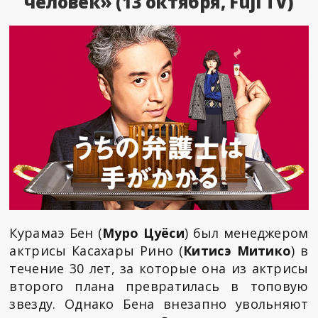
человек» (13 октября, Fuji TV)
Курамаэ Бен (
Муро Цуёси
) был менеджером
актрисы Касахары Рино (
Китисэ Митико
) в
течение 30 лет, за которые она из актрисы
второго плана превратилась в топовую
звезду. Однако Бена внезапно увольняют