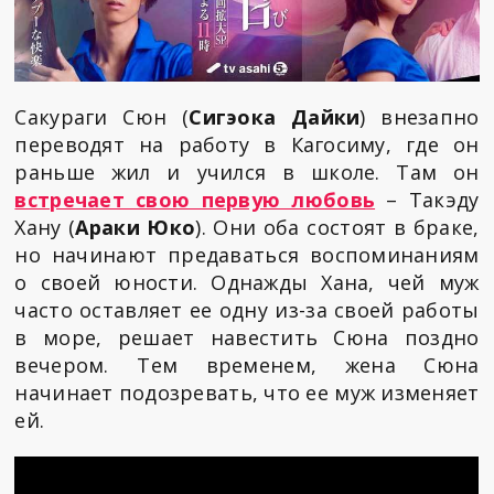
Сакураги Сюн (
Сигэока Дайки
) внезапно
переводят на работу в Кагосиму, где он
раньше жил и учился в школе. Там он
встречает свою первую любовь
– Такэду
Хану (
Араки Юко
). Они оба состоят в браке,
но начинают предаваться воспоминаниям
о своей юности. Однажды Хана, чей муж
часто оставляет ее одну из-за своей работы
в море, решает навестить Сюна поздно
вечером. Тем временем, жена Сюна
начинает подозревать, что ее муж изменяет
ей.