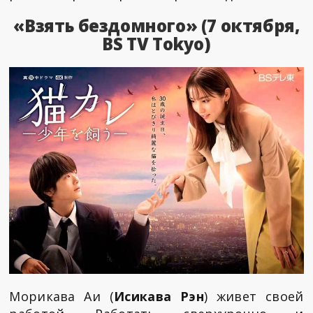
«Взять бездомного» (7 октября,
BS TV Tokyo)
Морикава Аи (
Исикава Рэн
) живет своей