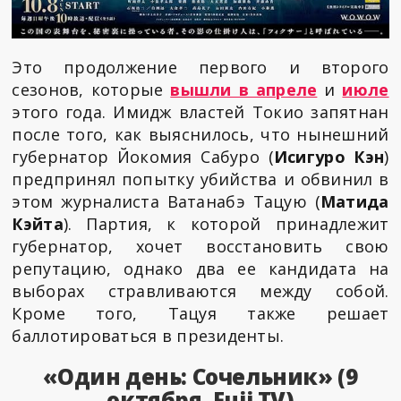
Это продолжение первого и второго
сезонов, которые
вышли в апреле
и
июле
этого года. Имидж властей Токио запятнан
после того, как выяснилось, что нынешний
губернатор Йокомия Сабуро (
Исигуро Кэн
)
предпринял попытку убийства и обвинил в
этом журналиста Ватанабэ Тацую (
Матида
Кэйта
). Партия, к которой принадлежит
губернатор, хочет восстановить свою
репутацию, однако два ее кандидата на
выборах стравливаются между собой.
Кроме того, Тацуя также решает
баллотироваться в президенты.
«Один день: Сочельник» (9
октября, Fuji TV)