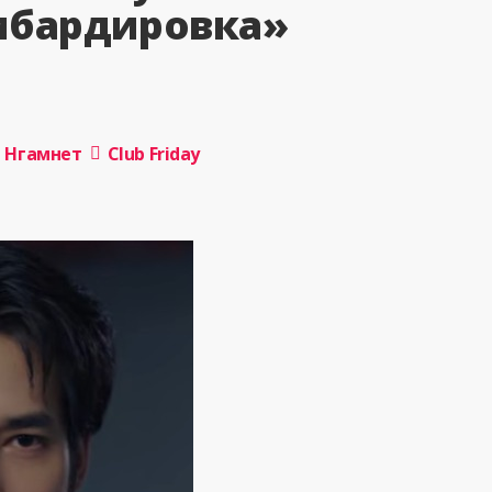
омбардировка»
н Нгамнет
Club Friday