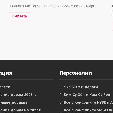
В написании текста к ней принимал участие Марк.
ЧИТАТЬ
ация
Персоналии
вости
Чха Ын У и налоги
ание дорам 2026 г.
Ким Су Хён и Ким Сэ Рон
енные дорамы
Всё о конфликте HYBE и 
ание дорам на 2027 г
Всё о конфликте SM и EX