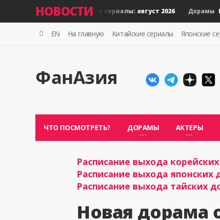
НОВОСТИ
Новые тайские сериалы: август 2026
Новы
Дорамы
Дорамы
EN
На главную
Китайские сериалы
Японские с
ФанАзия
ЧТО ПОСМОТРЕТЬ?
ДОРАМЫ
АКТЕРЫ
Расписание выхода корейских 
Расписание выхода японских д
Расписание выхода тайских до
Новая дорама 