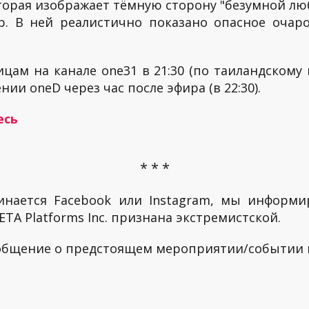
торая изображает тёмную сторону "безумной люб
. В ней реалистично показано опасное очар
цам на канале one31 в 21:30 (по таиландскому 
и oneD через час после эфира (в 22:30).
есь
* * *
инается Facebook или Instagram, мы информи
TA Platforms Inc. признана экстремистской.
ообщение о предстоящем мероприятии/событии