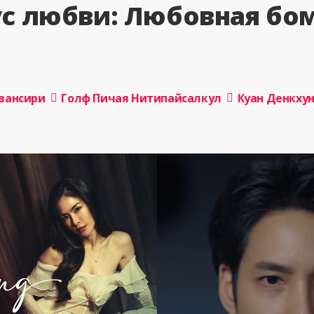
ус любви: Любовная б
увансири
Голф Пичая Нитипайсалкул
Куан Денкху