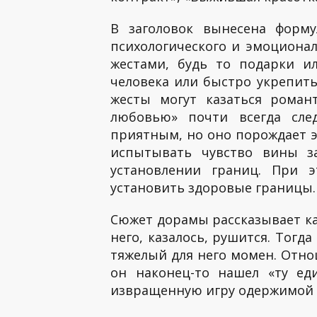
В заголовок вынесена форму
психологического и эмоциона
жестами, будь то подарки и
человека или быстро укрепить
жесты могут казаться рома
любовью» почти всегда сле
приятным, но оно порождает э
испытывать чувство вины з
установлении границ. При э
установить здоровые границы
Сюжет дорамы рассказывает ка
него, казалось, рушится. Тогд
тяжелый для него момен. Отно
он наконец-то нашел «ту ед
извращенную игру одержимой