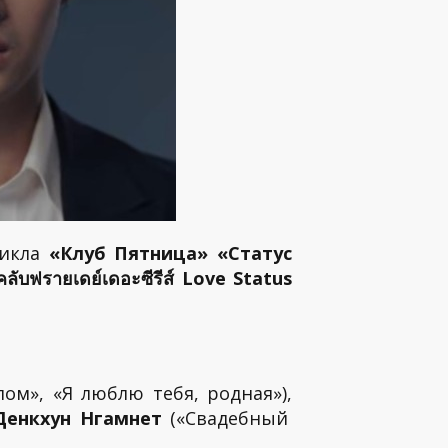
цикла
«Клуб Пятница» «Статус
ฟรายเดย์เดอะซีรีส์ Love Status
ом», «Я люблю тебя, родная»),
Денкхун Нгамнет
(«Свадебный