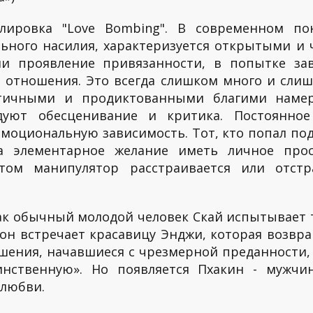
лировка "Love Bombing". В современном п
льного насилия, характеризуется открытыми 
ли проявление привязанности, в попытке зав
 отношения. Это всегда слишком много и сли
нтичными и продиктованными благими намер
дуют обесценивание и критика. Постоянное
моциональную зависимость. Тот, кто попал по
а элементарное желание иметь личное прос
том манипулятор расстраивается или отстр
.
к обычный молодой человек Скай испытывает т
а он встречает красавицу Энджи, которая возв
шения, начавшиеся с чрезмерной преданности, 
инственную». Но появляется Пхакин - мужчин
 любви.