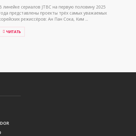
В линейке сериалов JTBC на первую половину 2025
года представлены проекты трёх самых уважаемых
корейских режиссёров: Ан Пан Сока, Ким ...
ЧИТАТЬ
ADOR
O