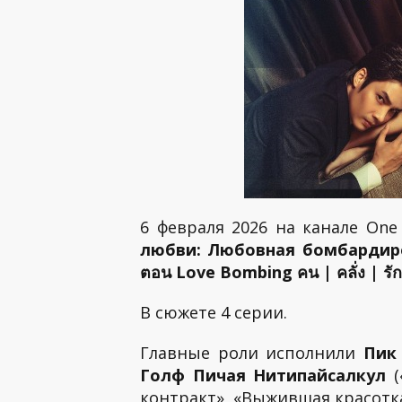
6 февраля 2026 на канале On
любви: Любовная бомбардировка
ตอน Love Bombing คน | คลั่ง | รัก
В сюжете 4 серии.
Главные роли исполнили
Пик
Голф Пичая Нитипайсалкул
(
контракт», «Выжившая красотк