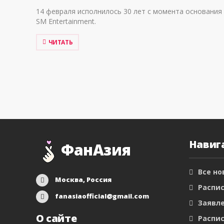
14 февраля исполнилось 30 лет с момента основания
SM Entertainment.
ЧИТАТЬ
Навиг
ФанАзия
Все но
Москва, Россия
Распис
fanasiaofficial@gmail.com
Заявл
О сайте
Распис