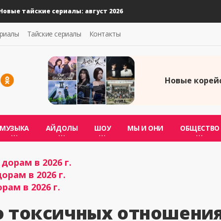
е тайские сериалы: август 2026
ериалы
Тайские сериалы
Контакты
Новые корейс
МУЗЫКА
АЙДОЛЫ
ШОУ
МЫ И ОНИ
ОБЩЕСТВО
дорам в 2026 г.
орам в 2026 г.
рам в 2026 г.
о токсичных отношения