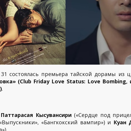
e 31 состоялась премьера тайской дорамы из 
» (Club Friday Love Status: Love Bombing, คลับ
)
.
 Паттарасая Кысувансири
(«Сердце под прицел
«Выпускники», «Бангкокский вампир») и
Куан 
а»)