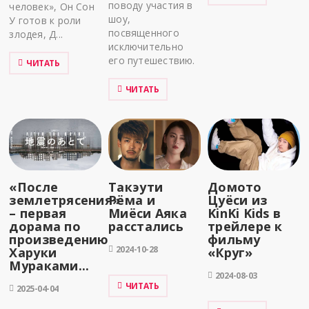
поводу участия в
человек», Он Сон
шоу,
У готов к роли
посвященного
злодея, Д...
исключительно
его путешествию.
ЧИТАТЬ
ЧИТАТЬ
«После
Такэути
Домото
землетрясения»
Рёма и
Цуёси из
– первая
Миёси Аяка
KinKi Kids в
дорама по
расстались
трейлере к
произведению
фильму
2024-10-28
Харуки
«Круг»
Мураками...
2024-08-03
ЧИТАТЬ
2025-04-04