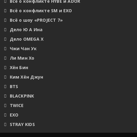
Всё о конфликте HYBE и ADOR
Всё о конфликте SM и EXO
Всё о шоу «PROJECT 7»
Дело Ю А Ина
Дело OMEGA X
Чжи Чан Ук
Ли Мин Хо
Хён Бин
Ким Хён Джун
BTS
BLACKPINK
TWICE
EXO
STRAY KIDS