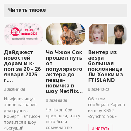
Читать также
Дайджест
Чо Чжон Сок
Винтер из
новостей
прошел путь
aespa
дорам и к-
от
большая
поп за 20 - 26
популярного
поклонница
января 2025
актера до
Ли Хонки из
г....
певца-
FTISLAND
новичка в
2025-01-26
2024-12-02
шоу Netflix...
NewJeans ищут
Об этом
2024-08-30
новое название
сообщила Карина
Чо Чжон Сок
для группы,
на шоу KBS2
признался, что у
Роберт Паттисон
«Synchro You»
него были
появится в шоу
сомнения по
«Бегущий
ЧИТАТЬ