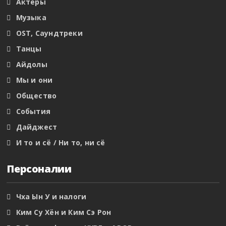
Актеры
Музыка
OST, Саундтреки
Танцы
Айдолы
Мы и они
Общество
События
Дайджест
И то и сё / Ни то, ни сё
Персоналии
Чха Ын У и налоги
Ким Су Хён и Ким Сэ Рон