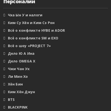
Персоналии
Чха Ын У и налоги
Ким Су Хён и Ким Сэ Рон
Всё о конфликте HYBE и ADOR
Всё о конфликте SM и EXO
Всё о шоу «PROJECT 7»
Дело Ю А Ина
Дело OMEGA X
Чжи Чан Ук
Ли Мин Хо
Хён Бин
Ким Хён Джун
BTS
BLACKPINK