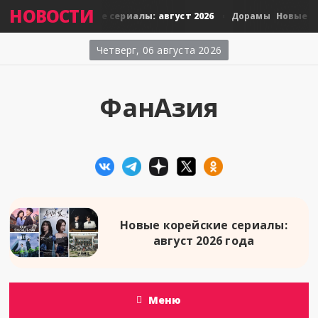
НОВОСТИ
Новые тайские сериалы: август 2026
Новые япо
амы
Дорамы
Четверг, 06 августа 2026
ФанАзия
Новые корейские сериалы:
август 2026 года
Меню