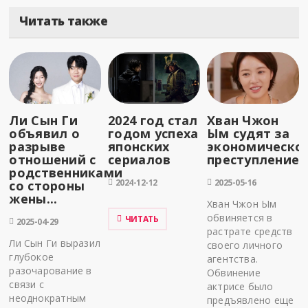
Читать также
Ли Сын Ги
2024 год стал
Хван Чжон
объявил о
годом успеха
Ым судят за
разрыве
японских
экономическо
отношений с
сериалов
преступление
родственниками
2024-12-12
2025-05-16
со стороны
жены...
Хван Чжон Ым
обвиняется в
ЧИТАТЬ
2025-04-29
растрате средств
Ли Сын Ги выразил
своего личного
глубокое
агентства.
разочарование в
Обвинение
связи с
актрисе было
неоднократным
предъявлено еще