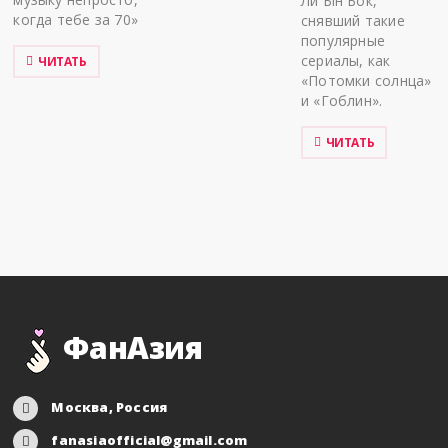
Ли Ын Бок,
когда тебе за 70»
снявший такие
популярные
сериалы, как
ЧИТАТЬ
«Потомки солнца»
и «Гоблин».
ЧИТАТЬ
ФанАзия
Москва, Россия
fanasiaofficial@gmail.com