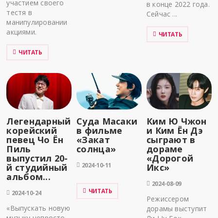
участием своего
в конце 2022 года.
тестя в
Сейчас ...
манипулировании
акциями.
ЧИТАТЬ
ЧИТАТЬ
Легендарный
Суда Масаки
Ким Ю Чжон
корейский
в фильме
и Ким Ён Дэ
певец Чо Ён
«Закат
сыграют в
Пиль
солнца»
дораме
выпустил 20-
«Дорогой
2024-10-11
й студийный
Икс»
альбом...
2024-08-09
ЧИТАТЬ
2024-10-24
Режиссером
«Выпускать новую
дорамы выступит
музыку непросто,