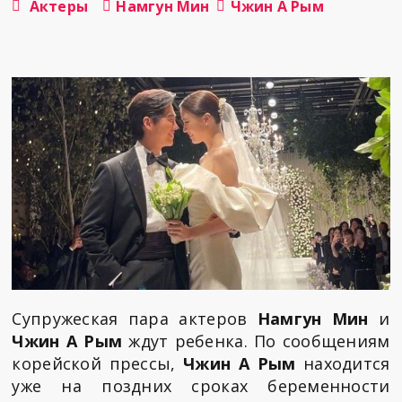
Актеры
Намгун Мин
Чжин А Рым
Супружеская пара актеров
Намгун Мин
и
Чжин А Рым
ждут ребенка. По сообщениям
корейской прессы,
Чжин А Рым
находится
уже на поздних сроках беременности