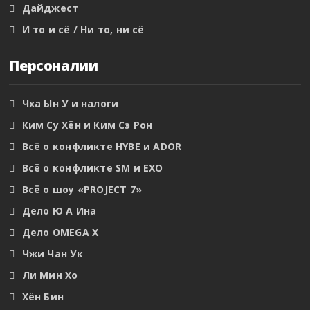
Дайджест
И то и сё / Ни то, ни сё
Персоналии
Чха Ын У и налоги
Ким Су Хён и Ким Сэ Рон
Всё о конфликте HYBE и ADOR
Всё о конфликте SM и EXO
Всё о шоу «PROJECT 7»
Дело Ю А Ина
Дело OMEGA X
Чжи Чан Ук
Ли Мин Хо
Хён Бин