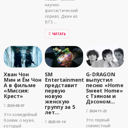
научно-
фантастический
сериал, Джин из
BTS ...
ЧИТАТЬ
Хван Чон
SM
G-DRAGON
Мин и Ём Чон
Entertainment
выпустил
А в фильме
представит
песню «Home
«Миссия:
первую
Sweet Home»
Крест»
новую
с Тэяном и
женскую
Дэсоном...
2024-08-07
группу за 5
2024-11-23
лет...
Это комедийный
Это первый
боевик о муже,
2025-01-14
совместный
который