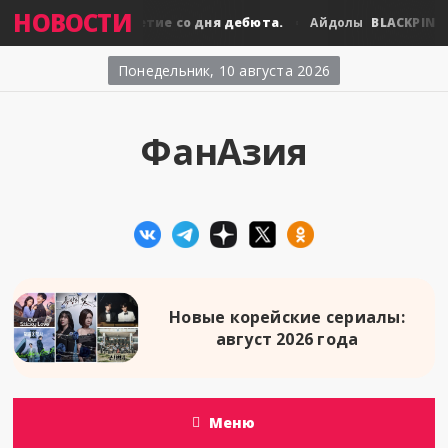
НОВОСТИ
CKPINK: десятилетие со дня дебюта.
BLACKPINK: д
Айдолы
Понедельник, 10 августа 2026
ФанАзия
Новые корейские сериалы:
август 2026 года
Меню