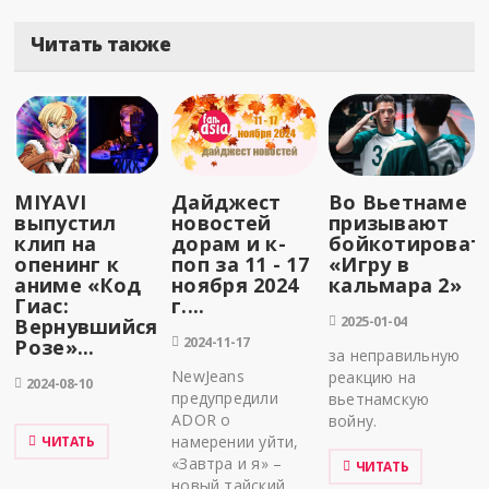
Читать также
MIYAVI
Дайджест
Во Вьетнаме
выпустил
новостей
призывают
клип на
дорам и к-
бойкотироват
опенинг к
поп за 11 - 17
«Игру в
аниме «Код
ноября 2024
кальмара 2»
Гиас:
г....
2025-01-04
Вернувшийся
2024-11-17
Розе»...
за неправильную
NewJeans
реакцию на
2024-08-10
предупредили
вьетнамскую
ADOR о
войну.
намерении уйти,
ЧИТАТЬ
«Завтра и я» –
ЧИТАТЬ
новый тайский