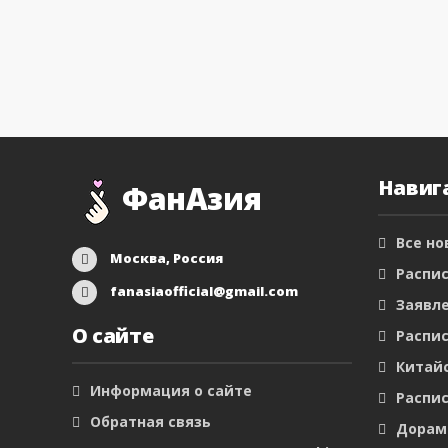
Навиг
ФанАзия
Все но
Москва, Россия
Распис
fanasiaofficial@gmail.com
Заявл
О сайте
Распис
Китайс
Информация о сайте
Распис
Обратная связь
Дора