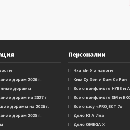
ация
Персоналии
вости
Чха Ын У и налоги
ание дорам 2026 г.
Ким Су Хён и Ким Сэ Рон
енные дорамы
Всё о конфликте HYBE и 
ание дорам на 2027 г
Всё о конфликте SM и EX
кие дорамы на 2026 г.
Всё о шоу «PROJECT 7»
ание дорам 2025 г.
Дело Ю А Ина
мы
Дело OMEGA X