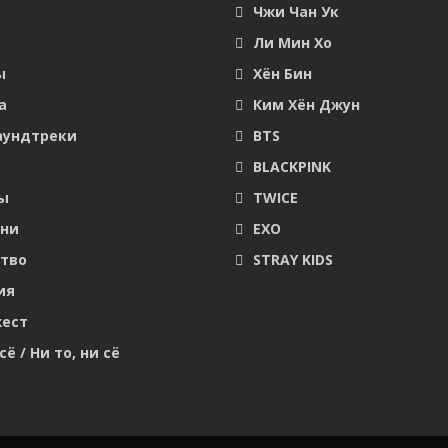
Чжи Чан Ук
Ли Мин Хо
ы
Хён Бин
а
Ким Хён Джун
аундтреки
BTS
BLACKPINK
ы
TWICE
они
EXO
тво
STRAY KIDS
ия
ест
сё / Ни то, ни сё