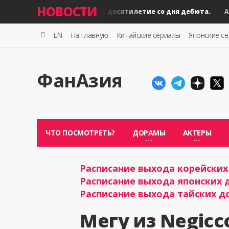
НОВОСТИ
BLACKPINK: десятилетие со дня дебюта.
Айдолы
Айдо
EN
На главную
Китайские сериалы
Японские с
ФанАзия
ЧТО ПОСМОТРЕТЬ?
ДОРАМЫ
АКТЕРЫ
Расписание выхода корейских 
Расписание выхода японских д
Расписание выхода тайских до
Мегу из Negic