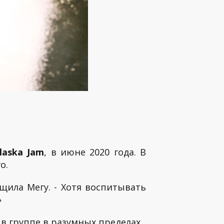
laska Jam
, в июне 2020 года. В
о.
щила Мегу. - Хотя воспитывать
»
в группе в разумных пределах.