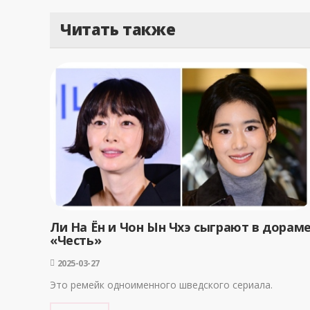
Читать также
Ли На Ён и Чон Ын Чхэ сыграют в дорам
«Честь»
2025-03-27
Это ремейк одноименного шведского сериала.