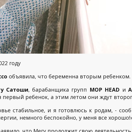
022 году
cco
объявила, что беременна вторым ребенком.
у Сатоши
, барабанщика групп
MOP HEAD
и
A
я первый ребенок, а этим летом они ждут второг
вье стабильное, и я готовлюсь к родам, - сооб
нергии, немного беспокойно, у меня все хорошо!
заявило, что Мегу продолжит свою деятельность 