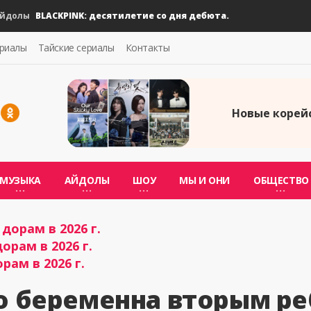
BLACKPINK: десятилетие со дня дебюта.
лы
ериалы
Тайские сериалы
Контакты
Новые корейс
МУЗЫКА
АЙДОЛЫ
ШОУ
МЫ И ОНИ
ОБЩЕСТВО
дорам в 2026 г.
орам в 2026 г.
рам в 2026 г.
co беременна вторым р