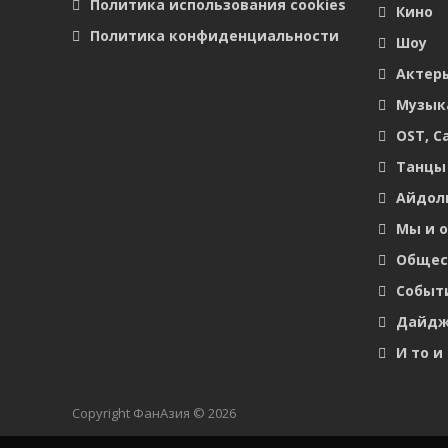
Политика использования cookies
Кино
Политика конфиденциальности
Шоу
Актер
Музык
OST, С
Танцы
Айдол
Мы и 
Общес
Событ
Дайдж
И то и 
Copyright ФанАзия © 2026