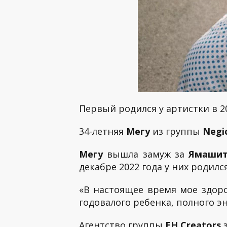
Первый родился у артистки в 2
34-летняя
Мегу
из группы
Negi
Мегу
вышла замуж за
Ямашит
декабре 2022 года у них родилс
«В настоящее время мое здоро
годовалого ребенка, полного э
Агентство группы
EH Creators