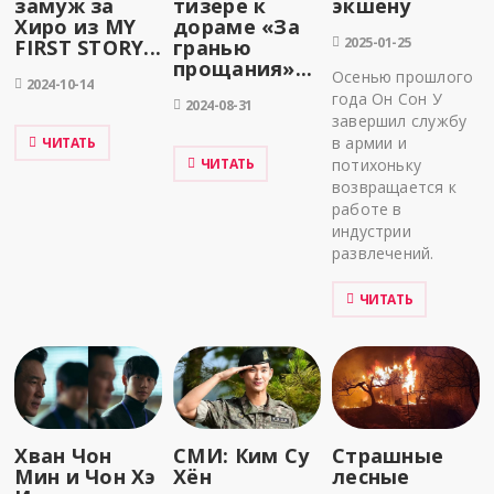
замуж за
тизере к
экшену
Хиро из MY
дораме «За
2025-01-25
FIRST STORY...
гранью
прощания»...
Осенью прошлого
2024-10-14
года Он Сон У
2024-08-31
завершил службу
в армии и
ЧИТАТЬ
ЧИТАТЬ
потихоньку
возвращается к
работе в
индустрии
развлечений.
ЧИТАТЬ
Хван Чон
СМИ: Ким Су
Страшные
Мин и Чон Хэ
Хён
лесные