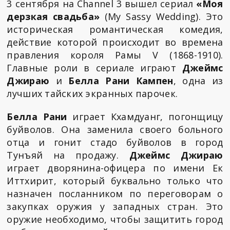
3 сентября на Channel 3 вышел сериал
«Моя
дерзкая свадьба»
(My Sassy Wedding). Это
историческая романтическая комедия,
действие которой происходит во времена
правления короля Рамы V (1868-1910).
Главные роли в сериале играют
Джеймс
Джираю
и
Белла Рани Кампен
, одна из
лучших тайских экранных парочек.
Белла Рани
играет Кхамдуанг, погонщицу
буйволов. Она заменила своего больного
отца и гонит стадо буйволов в город
Тунъяй на продажу.
Джеймс Джираю
играет дворянина-офицера по имени Ек
Иттхирит, который буквально только что
назначен посланником по переговорам о
закупках оружия у западных стран. Это
оружие необходимо, чтобы защитить город