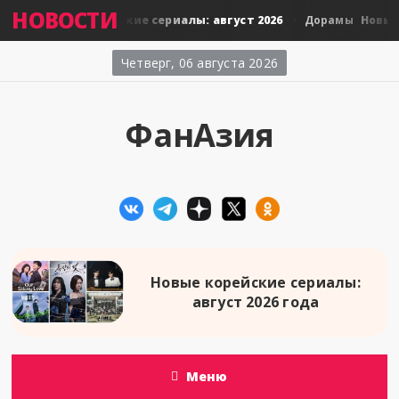
НОВОСТИ
Новые тайские сериалы: август 2026
Новые яп
амы
Дорамы
Четверг, 06 августа 2026
ФанАзия
Новые корейские сериалы:
август 2026 года
Меню