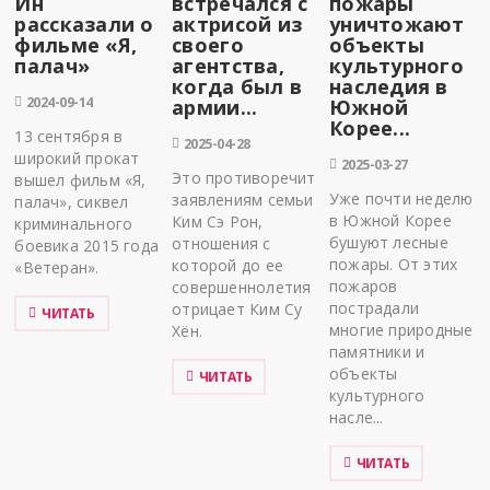
Ин
встречался с
пожары
рассказали о
актрисой из
уничтожают
фильме «Я,
своего
объекты
палач»
агентства,
культурного
когда был в
наследия в
2024-09-14
армии...
Южной
Корее...
13 сентября в
2025-04-28
широкий прокат
2025-03-27
Это противоречит
вышел фильм «Я,
Уже почти неделю
заявлениям семьи
палач», сиквел
в Южной Корее
Ким Сэ Рон,
криминального
бушуют лесные
отношения с
боевика 2015 года
пожары. От этих
которой до ее
«Ветеран».
пожаров
совершеннолетия
пострадали
отрицает Ким Су
ЧИТАТЬ
многие природные
Хён.
памятники и
объекты
ЧИТАТЬ
культурного
насле...
ЧИТАТЬ