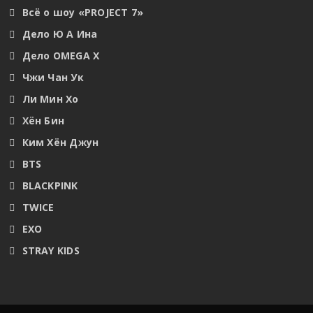
Всё о шоу «PROJECT 7»
Дело Ю А Ина
Дело OMEGA X
Чжи Чан Ук
Ли Мин Хо
Хён Бин
Ким Хён Джун
BTS
BLACKPINK
TWICE
EXO
STRAY KIDS