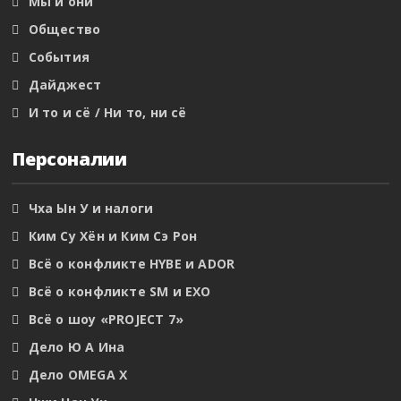
Мы и они
Общество
События
Дайджест
И то и сё / Ни то, ни сё
Персоналии
Чха Ын У и налоги
Ким Су Хён и Ким Сэ Рон
Всё о конфликте HYBE и ADOR
Всё о конфликте SM и EXO
Всё о шоу «PROJECT 7»
Дело Ю А Ина
Дело OMEGA X