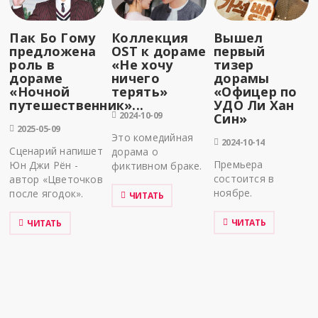
Пак Бо Гому
Коллекция
Вышел
предложена
OST к дораме
первый
роль в
«Не хочу
тизер
дораме
ничего
дорамы
«Ночной
терять»
«Офицер по
путешественник»...
УДО Ли Хан
2024-10-09
Син»
2025-05-09
Это комедийная
2024-10-14
Сценарий напишет
дорама о
Премьера
Юн Джи Рён -
фиктивном браке.
состоится в
автор «Цветочков
ноябре.
после ягодок».
ЧИТАТЬ
ЧИТАТЬ
ЧИТАТЬ