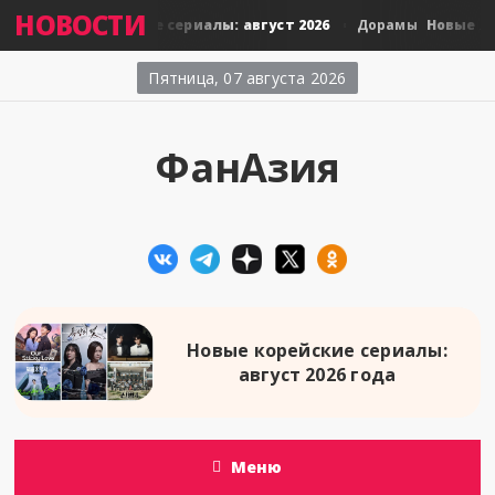
НОВОСТИ
Новые тайские сериалы: август 2026
Новые япо
амы
Дорамы
Пятница, 07 августа 2026
ФанАзия
Новые корейские сериалы:
август 2026 года
Меню