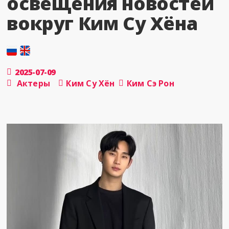
освещения новостей
вокруг Ким Су Хёна
2025-07-09
Актеры
Ким Су Хён
Ким Сэ Рон