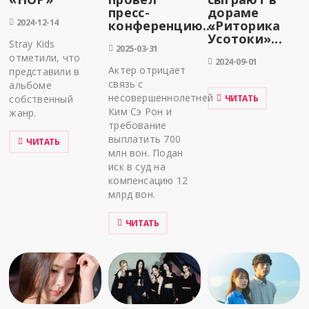
пресс-
дораме
2024-12-14
конференцию...
«Риторика
Усотоки»...
Stray Kids
2025-03-31
отметили, что
2024-09-01
Актер отрицает
представили в
связь с
альбоме
несовершеннолетней
собственный
ЧИТАТЬ
Ким Сэ Рон и
жанр.
требование
выплатить 700
ЧИТАТЬ
млн вон. Подан
иск в суд на
компенсацию 12
млрд вон.
ЧИТАТЬ