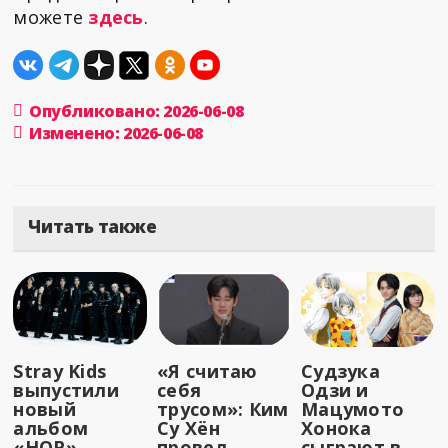
можете
здесь
.
Опубликовано: 2026-06-08
Изменено: 2026-06-08
Читать также
Stray Kids
«Я считаю
Судзука
выпустили
себя
Одзи и
новый
трусом»: Ким
Мацумото
альбом
Су Хён
Хонока
«HOP»
провел
сыграют в