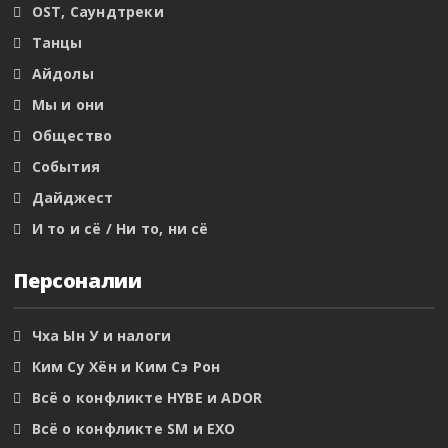
OST, Саундтреки
Танцы
Айдолы
Мы и они
Общество
События
Дайджест
И то и сё / Ни то, ни сё
Персоналии
Чха Ын У и налоги
Ким Су Хён и Ким Сэ Рон
Всё о конфликте HYBE и ADOR
Всё о конфликте SM и EXO