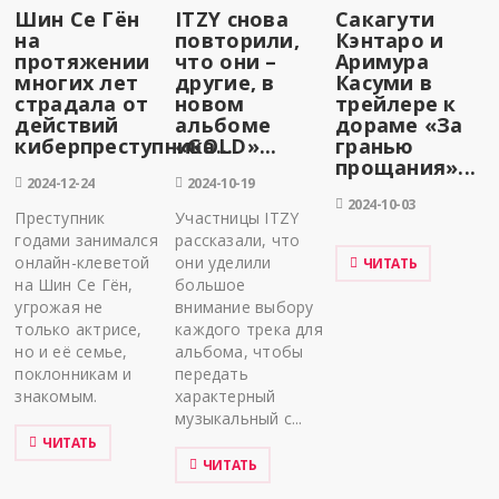
Шин Се Гён
ITZY снова
Сакагути
на
повторили,
Кэнтаро и
протяжении
что они –
Аримура
многих лет
другие, в
Касуми в
страдала от
новом
трейлере к
действий
альбоме
дораме «За
киберпреступника...
«GOLD»...
гранью
прощания»...
2024-12-24
2024-10-19
2024-10-03
Преступник
Участницы ITZY
годами занимался
рассказали, что
онлайн-клеветой
они уделили
ЧИТАТЬ
на Шин Се Гён,
большое
угрожая не
внимание выбору
только актрисе,
каждого трека для
но и её семье,
альбома, чтобы
поклонникам и
передать
знакомым.
характерный
музыкальный с...
ЧИТАТЬ
ЧИТАТЬ