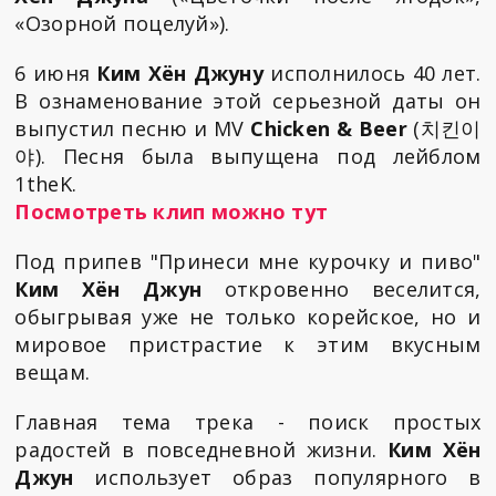
«Озорной поцелуй»).
6 июня
Ким Хён Джуну
исполнилось 40 лет.
В ознаменование этой серьезной даты он
выпустил песню и MV
Chicken & Beer
(치킨이
야). Песня была выпущена под лейблом
1theK.
Посмотреть клип можно тут
Под припев "Принеси мне курочку и пиво"
Ким Хён Джун
откровенно веселится,
обыгрывая уже не только корейское, но и
мировое пристрастие к этим вкусным
вещам.
Главная тема трека - поиск простых
радостей в повседневной жизни.
Ким Хён
Джун
использует образ популярного в