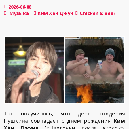
2026-06-08
Музыка
Ким Хён Джун
Chicken & Beer
Так получилось, что день рождения
Пушкина совпадает с днем рождения
Ким
Хён Джуна
(«Цветочки после ягодок»,