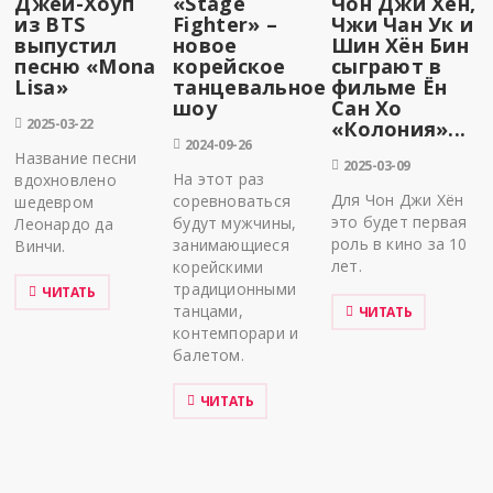
Джей-Хоуп
«Stage
Чон Джи Хён,
из BTS
Fighter» –
Чжи Чан Ук и
выпустил
новое
Шин Хён Бин
песню «Mona
корейское
сыграют в
Lisa»
танцевальное
фильме Ён
шоу
Сан Хо
2025-03-22
«Колония»...
2024-09-26
Название песни
2025-03-09
На этот раз
вдохновлено
Для Чон Джи Хён
соревноваться
шедевром
это будет первая
будут мужчины,
Леонардо да
роль в кино за 10
занимающиеся
Винчи.
лет.
корейскими
традиционными
ЧИТАТЬ
танцами,
ЧИТАТЬ
контемпорари и
балетом.
ЧИТАТЬ