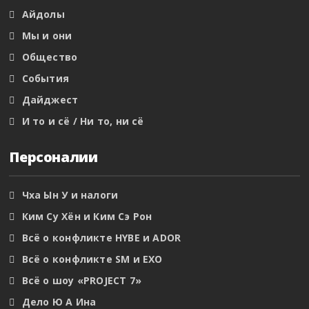
Айдолы
Мы и они
Общество
События
Дайджест
И то и сё / Ни то, ни сё
Персоналии
Чха Ын У и налоги
Ким Су Хён и Ким Сэ Рон
Всё о конфликте HYBE и ADOR
Всё о конфликте SM и EXO
Всё о шоу «PROJECT 7»
Дело Ю А Ина