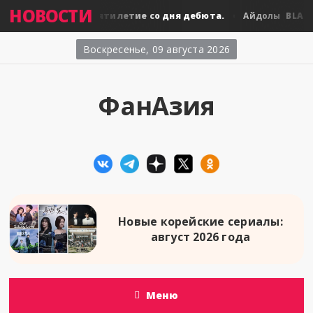
НОВОСТИ
BLACKPINK: десятилетие со дня дебюта.
BLACKPI
лы
Айдолы
Воскресенье, 09 августа 2026
ФанАзия
Новые корейские сериалы:
август 2026 года
Меню