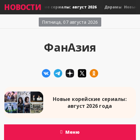
НОВОСТИ
Новые тайские сериалы: август 2026
Новые яп
амы
Дорамы
Пятница, 07 августа 2026
ФанАзия
Новые корейские сериалы:
август 2026 года
Меню