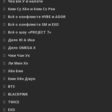
Чха Ын У и налоги
Ким Су Хён и Ким Сэ Рон
Всё о конфликте HYBE и ADOR
Всё о конфликте SM и EXO
Всё о шоу «PROJECT 7»
Дело Ю А Ина
Дело OMEGA X
Чжи Чан Ук
Ли Мин Хо
Хён Бин
Ким Хён Джун
BTS
BLACKPINK
TWICE
EXO