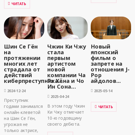
ЧИТАТЬ
Шин Се Гён
Чжин Ки Чжу
Новый
на
стала
японский
протяжении
первым
фильм о
многих лет
артистом
запрете на
страдала от
новой
отношения J-
действий
компании Ча
Pop
киберпреступника...
Тэ Хёна и Чо
айдолов...
Ин Сона...
2024-12-24
2025-05-14
2025-04-24
Преступник
В этом году Чжин
годами занимался
ЧИТАТЬ
Ки Чжу отмечает
онлайн-клеветой
10-ю годовщину
на Шин Се Гён,
своего дебюта.
угрожая не
только актрисе,