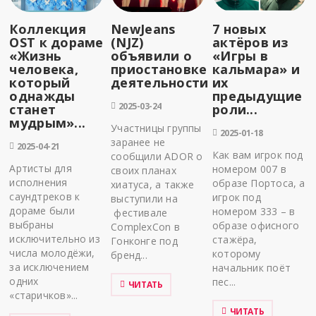
Коллекция
NewJeans
7 новых
OST к дораме
(NJZ)
актёров из
«Жизнь
объявили о
«Игры в
человека,
приостановке
кальмара» и
который
деятельности
их
однажды
предыдущие
2025-03-24
станет
роли...
мудрым»...
Участницы группы
2025-01-18
заранее не
2025-04-21
Как вам игрок под
сообщили ADOR о
Артисты для
номером 007 в
своих планах
исполнения
образе Портоса, а
хиатуса, а также
саундтреков к
игрок под
выступили на
дораме были
номером 333 – в
фестивале
выбраны
образе офисного
ComplexCon в
исключительно из
стажёра,
Гонконге под
числа молодёжи,
которому
бренд...
за исключением
начальник поёт
одних
пес...
ЧИТАТЬ
«старичков»...
ЧИТАТЬ