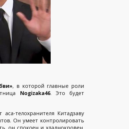
бви»
, в которой главные роли
стница
Nogizaka46
. Это будет
 аса-телохранителя Китадзаву
тов. Он умеет контролировать
ть, он спокоен и хладнокровен.