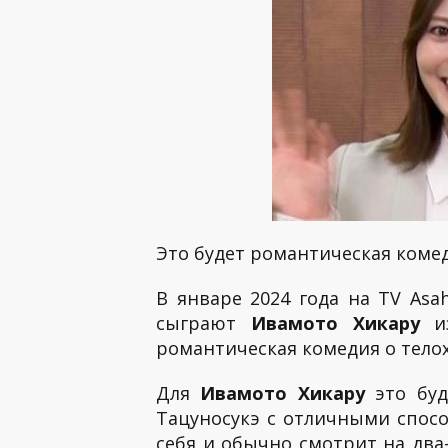
Это будет романтическая комед
В январе 2024 года на TV As
сыграют
Ивамото Хикару
и
романтическая комедия о тело
Для
Ивамото Хикару
это буд
Тацуносукэ с отличными спос
себя и обычно смотрит на два-