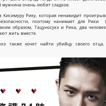
й мужчина очень любит сладкое.
 Кисимуру Рику, которая ненавидит проигрыват
езопасности, поэтому нанимает для Рики т
аким образом, Тацуносукэ и Рика, два челов
ают жить вместе.
укэ также хочет найти убийцу своего отца,