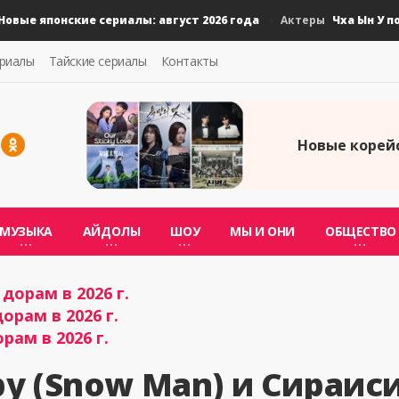
 японские сериалы: август 2026 года
Чха Ын У подал
Актеры
ериалы
Тайские сериалы
Контакты
Новые корейс
МУЗЫКА
АЙДОЛЫ
ШОУ
МЫ И ОНИ
ОБЩЕСТВО
дорам в 2026 г.
орам в 2026 г.
рам в 2026 г.
у (Snow Man) и Сираис