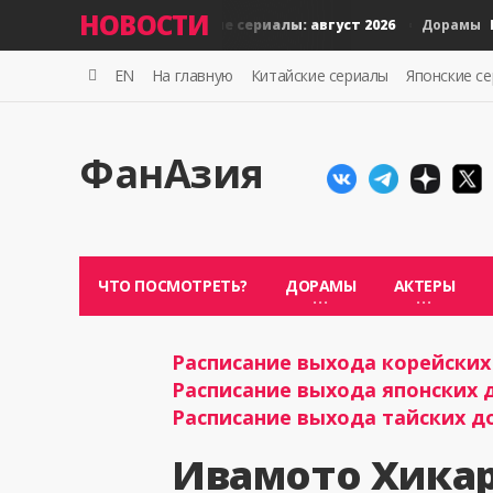
НОВОСТИ
Новые тайские сериалы: август 2026
Новые
Дорамы
Дорамы
EN
На главную
Китайские сериалы
Японские с
ФанАзия
ЧТО ПОСМОТРЕТЬ?
ДОРАМЫ
АКТЕРЫ
Расписание выхода корейских 
Расписание выхода японских д
Расписание выхода тайских до
Ивамото Хикар