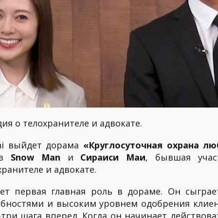
ия о телохранителе и адвокате.
ahi выйдет дорама
«Круглосуточная охрана лю
з
Snow Man
и
Сираиси Маи
, бывшая уча
хранителе и адвокате.
ет первая главная роль в дораме. Он сыграет
обностями и высоким уровнем одобрения клиен
три шага вперед. Когда он начинает действова