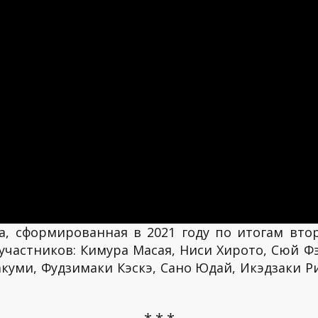
, сформированная в 2021 году по итогам вто
1 участников: Кимура Масая, Ниси Хирото, Сюй Ф
акуми, Фудзимаки Кэскэ, Сано Юдай, Икэдзаки Р