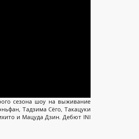
рого сезона шоу на выживание
эньфан, Тадзима Сёго, Такацуки
ихито и Мацуда Дзин. Дебют INI