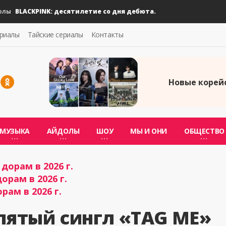
BLACKPINK: десятилетие со дня дебюта.
ериалы
Тайские сериалы
Контакты
Новые корейс
МУЗЫКА
АЙДОЛЫ
ШОУ
МЫ И ОНИ
ОБЩЕСТВО
дорам в 2026 г.
орам в 2026 г.
рам в 2026 г.
 пятый сингл «TAG ME»