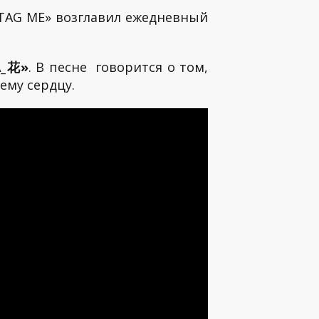
 «TAG ME» возглавил ежедневный
A_花»
. В песне говорится о том,
ему сердцу.