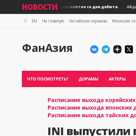
НОВОСТИ
BLACKPINK: десятилетие со дня дебюта.
Айдолы
Айдолы
EN
На главную
Китайские сериалы
Японские с
ФанАзия
ЧТО ПОСМОТРЕТЬ?
ДОРАМЫ
АКТЕРЫ
Расписание выхода корейских 
Расписание выхода японских д
Расписание выхода тайских до
INI выпустили