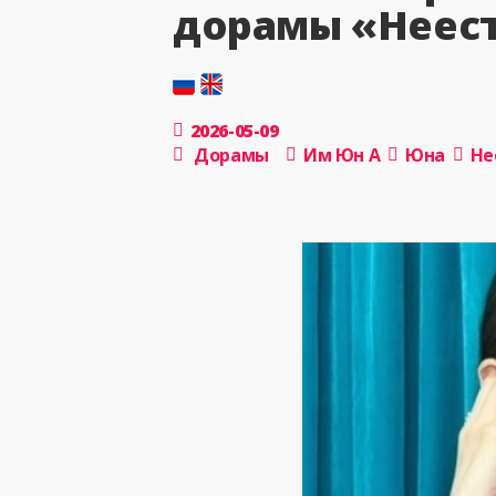
дорамы «Неест
2026-05-09
Дорамы
Им Юн А
Юна
Не