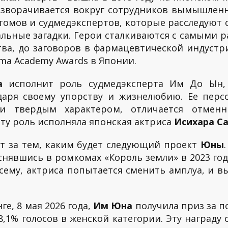
азворачивается вокруг сотрудников вымышленн
томов и судмедэкспертов, которые расследуют 
ьные загадки. Герои сталкиваются с самыми р
тва, до заговоров в фармацевтической индустр
ma Academy Awards в Японии.
а
исполнит роль судмедэксперта Им До Ын, 
даря своему упорству и жизнелюбию. Ее перс
 и твердым характером, отличается отме
ту роль исполняла японская актриса
Исихара С
т за тем, каким будет следующий проект
Юны
, снявшись в ромкомах «Король земли» в 2023 го
 всему, актриса попытается сменить амплуа, и
ге, 8 мая 2026 года,
Им Юна
получила приз за п
58,1% голосов в женской категории. Эту награду 