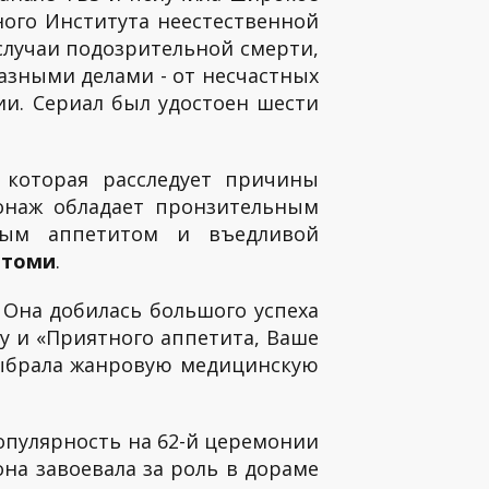
ого Института неестественной
случаи подозрительной смерти,
азными делами - от несчастных
ии. Сериал был удостоен шести
которая расследует причины
онаж обладает пронзительным
нным аппетитом и въедливой
атоми
.
. Она добилась большого успеха
ду и «Приятного аппетита, Ваше
 выбрала жанровую медицинскую
опулярность на 62-й церемонии
она завоевала за роль в дораме