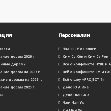
ация
Персоналии
вости
Чха Ын У и налоги
ание дорам 2026 г.
Ким Су Хён и Ким Сэ Рон
енные дорамы
Всё о конфликте HYBE и 
ание дорам на 2027 г
Всё о конфликте SM и EX
кие дорамы на 2026 г.
Всё о шоу «PROJECT 7»
ание дорам 2025 г.
Дело Ю А Ина
мы
Дело OMEGA X
Чжи Чан Ук
Ли Мин Хо