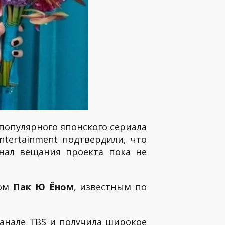
популярного японского сериала
rtainment подтвердили, что
анал вещания проекта пока не
ром
Пак Ю Ёном
, известным по
канале TBS и получила широкое