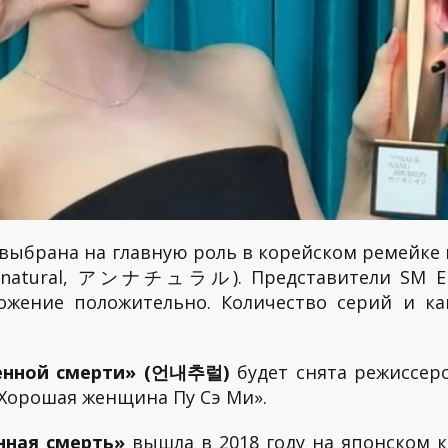
выбрана на главную роль в корейском ремейке 
natural, アンナチュラル). Представители SM Ente
ожение положительно. Количество серий и к
венной смерти» (언내추럴)
будет снята режиссе
«Хорошая женщина Пу Сэ Ми».
нная смерть»
вышла в 2018 году на японском 