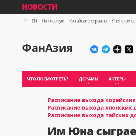
НОВОСТИ
EN
На главную
Китайские сериалы
Японские с
ФанАзия
ЧТО ПОСМОТРЕТЬ?
ДОРАМЫ
АКТЕРЫ
Расписание выхода корейских 
Расписание выхода японских д
Расписание выхода тайских до
Им Юна сыграе