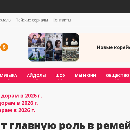
ериалы
Тайские сериалы
Контакты
Новые корейс
МУЗЫКА
АЙДОЛЫ
ШОУ
МЫ И ОНИ
ОБЩЕСТВО
дорам в 2026 г.
орам в 2026 г.
рам в 2026 г.
т главную роль в реме