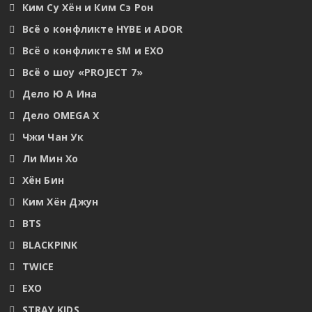
Ким Су Хён и Ким Сэ Рон
Всё о конфликте HYBE и ADOR
Всё о конфликте SM и EXO
Всё о шоу «PROJECT 7»
Дело Ю А Ина
Дело OMEGA X
Чжи Чан Ук
Ли Мин Хо
Хён Бин
Ким Хён Джун
BTS
BLACKPINK
TWICE
EXO
STRAY KIDS