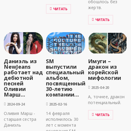
обошлось без
жертв.
ЧИТАТЬ
ЧИТАТЬ
Даниэль из
SM
Имуги –
NewJeans
выпустили
дракон из
работает над
специальный
корейской
дебютной
альбом,
мифологии
песней
посвященный
2025-04-20
Оливии
30-летию
Марш...
компании...
А, точнее, дракон
потенциальный.
2024-09-24
2025-02-16
Оливия Марш -
14 февраля
ЧИТАТЬ
старшая сестра
исполнилось 30
Даниэль
лет с момента
основания SM