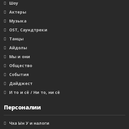
Шоу
Актеры
Музыка
OST, Саундтреки
Танцы
Айдолы
Мы и они
Общество
События
Дайджест
И то и сё / Ни то, ни сё
Персоналии
Чха Ын У и налоги