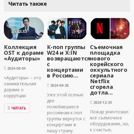
Читать также
Коллекция
К-поп группы
Съемочная
OST к дораме
W24 и X:IN
площадка
«Аудиторы»
возвращаются
нового
с
корейского
2024-08-04
концертами
оккультного
в Россию...
сериала
«Аудиторы» – это
Netflix
занимательная
2024-09-20
сгорела
дорама о
дотла...
Уже этой осенью
коррупции.
две
2024-12-24
полюбившиеся
ЧИТАТЬ
Пожар уничтожил
россиянам к-поп
всё съёмочное
группы вернутся с
оборудование, но,
концертами в
к счастью,
нашу страну.