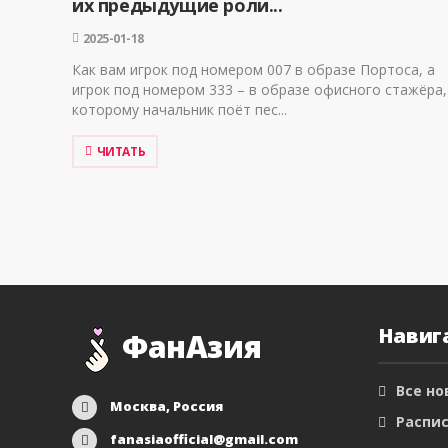
их предыдущие роли...
2025-01-18
Как вам игрок под номером 007 в образе Портоса, а
игрок под номером 333 – в образе офисного стажёра,
которому начальник поёт пес...
ЧИТАТЬ
Навиг
ФанАзия
Все но
Москва, Россия
Распис
fanasiaofficial@gmail.com