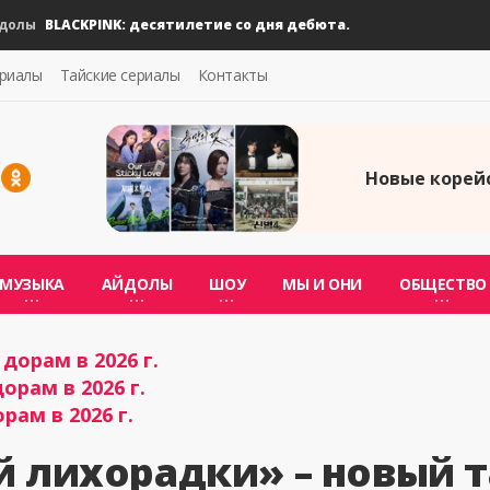
BLACKPINK: десятилетие со дня дебюта.
ериалы
Тайские сериалы
Контакты
Новые корейс
МУЗЫКА
АЙДОЛЫ
ШОУ
МЫ И ОНИ
ОБЩЕСТВО
дорам в 2026 г.
орам в 2026 г.
рам в 2026 г.
й лихорадки» – новый 