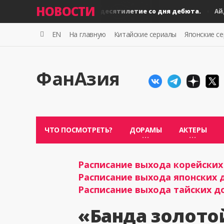
НОВОСТИ
BLACKPINK: десятилетие со дня дебюта.
Айдолы
Айдолы
EN
На главную
Китайские сериалы
Японские с
ФанАзия
ЧТО ПОСМОТРЕТЬ?
ДОРАМЫ
АКТЕРЫ
Расписание выхода корейских 
Расписание выхода японских д
Расписание выхода тайских до
«Банда золото