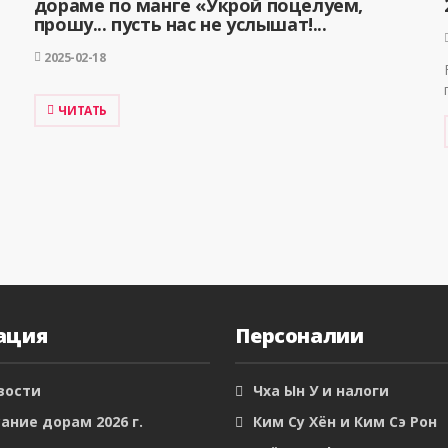
дораме по манге «Укрой поцелуем,
прошу... пусть нас не услышат!...
2025-02-18
ЧИТАТЬ
ация
Персоналии
вости
Чха Ын У и налоги
ание дорам 2026 г.
Ким Су Хён и Ким Сэ Рон