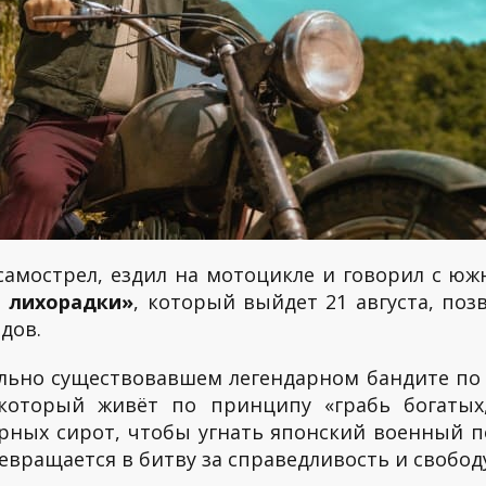
 самострел, ездил на мотоцикле и говорил с 
й лихорадки»
, который выйдет 21 августа, поз
одов.
льно существовавшем легендарном бандите по и
 который живёт по принципу «грабь богаты
рных сирот, чтобы угнать японский военный п
вращается в битву за справедливость и свободу