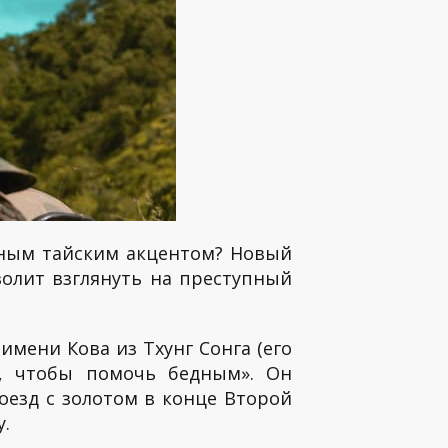
южным тайским акцентом? Новый
волит взглянуть на преступный
мени Кова из Тхунг Сонга (его
х, чтобы помочь бедным». Он
оезд с золотом в конце Второй
.