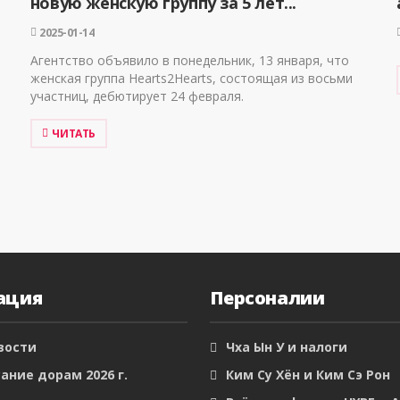
новую женскую группу за 5 лет...
2025-01-14
Агентство объявило в понедельник, 13 января, что
женская группа Hearts2Hearts, состоящая из восьми
участниц, дебютирует 24 февраля.
ЧИТАТЬ
ация
Персоналии
вости
Чха Ын У и налоги
ание дорам 2026 г.
Ким Су Хён и Ким Сэ Рон