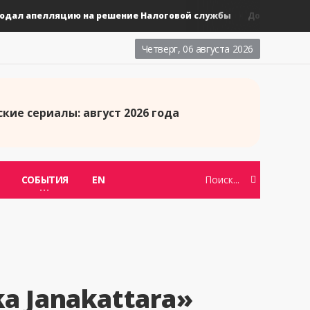
ал апелляцию на решение Налоговой службы
Новые к
Дорамы
Четверг, 06 августа 2026
кие сериалы: август 2026 года
СОБЫТИЯ
EN
a Janakattara»