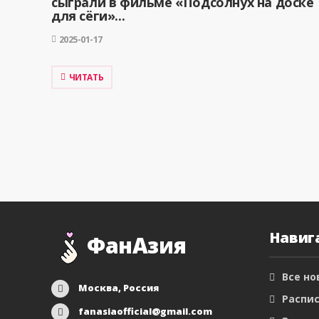
сыграли в фильме «Подсолнух на доске
для сёги»...
2025-01-17
ЧИТАТЬ
Навиг
ФанАзия
Все но
Москва, Россия
Распис
fanasiaofficial@gmail.com