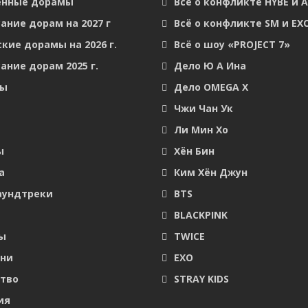
енные дорамы
Всё о конфликте HYBE и 
ание дорам на 2027 г
Всё о конфликте SM и EX
кие дорамы на 2026 г.
Всё о шоу «PROJECT 7»
ание дорам 2025 г.
Дело Ю А Ина
мы
Дело OMEGA X
Чжи Чан Ук
Ли Мин Хо
ы
Хён Бин
а
Ким Хён Джун
аундтреки
BTS
BLACKPINK
ы
TWICE
они
EXO
тво
STRAY KIDS
ия