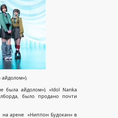
а айдолом»).
не была айдолом»). «Idol Nanka
илборда, было продано почти
 на арене «Ниппон Будокан» в