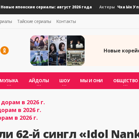
ые японские сериалы: август 2026 года
Чха Ын У под
Актеры
ериалы
Тайские сериалы
Контакты
Новые корейс
МУЗЫКА
АЙДОЛЫ
ШОУ
МЫ И ОНИ
ОБЩЕСТВО
дорам в 2026 г.
орам в 2026 г.
рам в 2026 г.
и 62-й сингл «Idol Nank