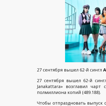
27 сентября вышел 62-й сингл
A
27 сентября вышел 62-й син
Janakattara» возглавил чар
полмиллиона копий (489.188).
Чтобы отпраздновать выпуск с