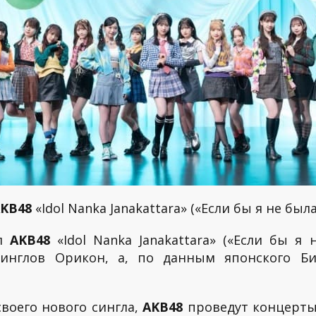
KB48
«Idol Nanka Janakattara» («Если бы я не был
гл
AKB48
«Idol Nanka Janakattara» («Если бы я 
т синглов Орикон, а, по данным японского Б
воего нового сингла,
AKB48
проведут концерты