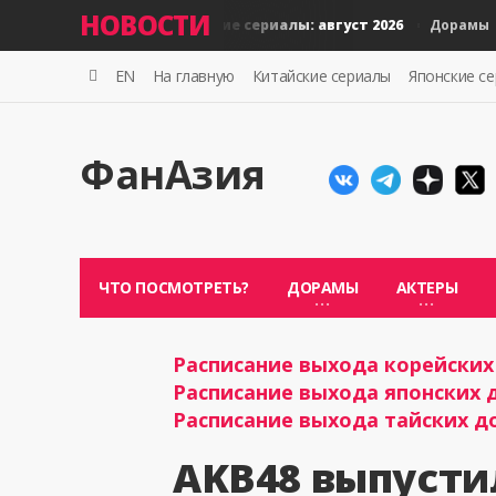
НОВОСТИ
Новые тайские сериалы: август 2026
Нов
Дорамы
Дорамы
EN
На главную
Китайские сериалы
Японские с
ФанАзия
ЧТО ПОСМОТРЕТЬ?
ДОРАМЫ
АКТЕРЫ
Расписание выхода корейских 
Расписание выхода японских д
Расписание выхода тайских до
AKB48 выпустил